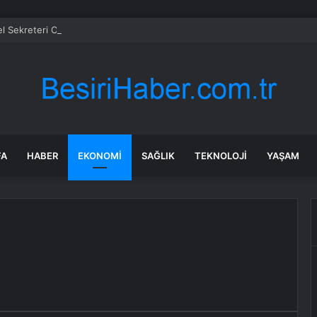
 Sekreteri Okuyan: Erdoğan yeniden aday olmayabilir, AKP’de kavga sert
FA
HABER
EKONOMI
SAĞLIK
TEKNOLOJI
YAŞAM