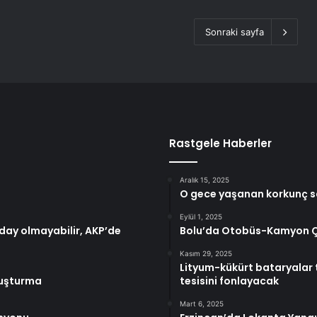
Sonraki sayfa
Rastgele Haberler
Aralık 15, 2025
O gece yaşanan korkunç 
Eylül 1, 2025
day olmayabilir, AKP’de
Bolu’da Otobüs-Kamyon Çar
Kasım 29, 2025
Lityum-kükürt bataryalar t
oruşturma
tesisini fonlayacak
Mart 6, 2025