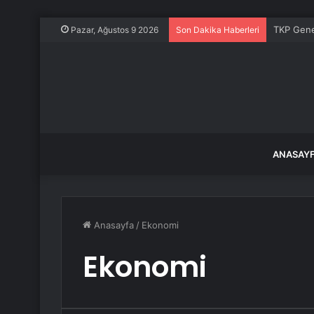
TKP Genel
Pazar, Ağustos 9 2026
Son Dakika Haberleri
ANASAY
Anasayfa
/
Ekonomi
Ekonomi