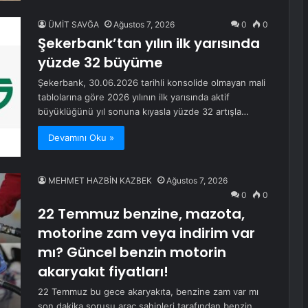
ÜMİT SAVĞA
Ağustos 7, 2026
0
0
Şekerbank’tan yılın ilk yarısında
yüzde 32 büyüme
Şekerbank, 30.06.2026 tarihli konsolide olmayan mali
tablolarına göre 2026 yılının ilk yarısında aktif
büyüklüğünü yıl sonuna kıyasla yüzde 32 artışla…
Devamını Oku »
MEHMET HAZBİN KAZBEK
Ağustos 7, 2026
0
0
22 Temmuz benzine, mazota,
motorine zam veya indirim var
mı? Güncel benzin motorin
akaryakıt fiyatları!
22 Temmuz bu gece akaryakıta, benzine zam var mı
son dakika sorusu araç sahipleri tarafından benzin