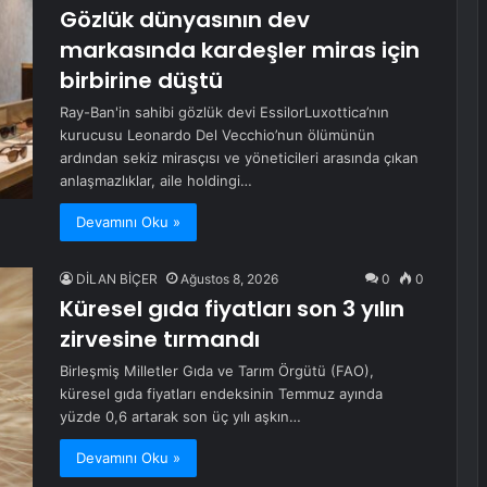
Gözlük dünyasının dev
markasında kardeşler miras için
birbirine düştü
Ray-Ban'in sahibi gözlük devi EssilorLuxottica’nın
kurucusu Leonardo Del Vecchio’nun ölümünün
ardından sekiz mirasçısı ve yöneticileri arasında çıkan
anlaşmazlıklar, aile holdingi…
Devamını Oku »
DİLAN BİÇER
Ağustos 8, 2026
0
0
Küresel gıda fiyatları son 3 yılın
zirvesine tırmandı
Birleşmiş Milletler Gıda ve Tarım Örgütü (FAO),
küresel gıda fiyatları endeksinin Temmuz ayında
yüzde 0,6 artarak son üç yılı aşkın…
Devamını Oku »