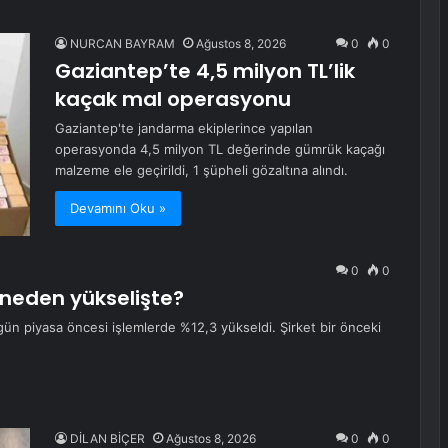
NURCAN BAYRAM
Ağustos 8, 2026
0
0
Gaziantep’te 4,5 milyon TL’lik
kaçak mal operasyonu
Gaziantep'te jandarma ekiplerince yapılan
operasyonda 4,5 milyon TL değerinde gümrük kaçağı
malzeme ele geçirildi, 1 şüpheli gözaltına alındı.
Devamını Oku »
0
0
 neden yükselişte?
ün piyasa öncesi işlemlerde %12,3 yükseldi. Şirket bir önceki
DİLAN BİÇER
Ağustos 8, 2026
0
0