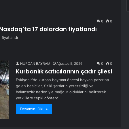
0
0
 Nasdaq’ta 17 dolardan fiyatlandı
 fiyatlandı
NURCAN BAYRAM
Ağustos 5, 2026
0
0
Kurbanlık satıcılarının çadır çilesi
Eskişehir'de kurban bayramı öncesi hayvan pazarına
gelen besiciler, fiziki şartların yetersizliği ve
bakımsızlık nedeniyle mağdur olduklarını belirterek
yetkililere tepki gösterdi.
Devamını Oku »