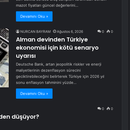
mazot fiyatları güncel değerlerini…
Devamını Oku »
NURCAN BAYRAM
Ağustos 6, 2026
0
0
Alman devinden Türkiye
ekonomisi için kötü senaryo
uyarısı
Deutsche Bank, artan jeopolitik riskler ve enerji
maliyetlerinin dezenflasyon sürecini
geciktirebileceğini belirterek Türkiye için 2026 yıl
sonu enflasyon tahminini yüzde…
Devamını Oku »
0
0
neden düşüyor?