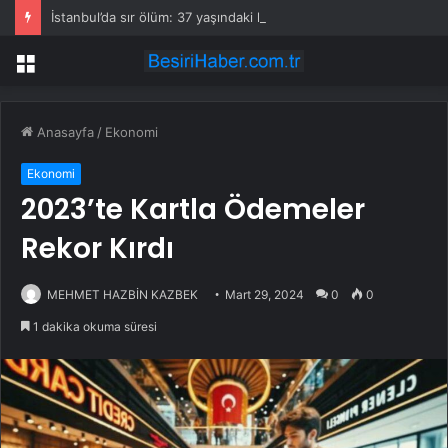
İstanbul’da sır ölüm: 37 yaşındaki kadın savcının evinde ölü bulundu!
Menü
Anasayfa
/
Ekonomi
Ekonomi
2023’te Kartla Ödemeler
Rekor Kırdı
MEHMET HAZBİN KAZBEK
Mart 29, 2024
0
0
1 dakika okuma süresi