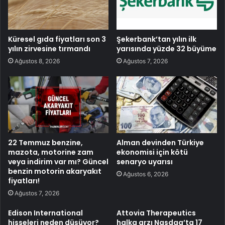
Küresel gıda fiyatları son 3
Şekerbank’tan yılın ilk
yılın zirvesine tırmandı
yarısında yüzde 32 büyüme
Ağustos 8, 2026
Ağustos 7, 2026
22 Temmuz benzine,
Alman devinden Türkiye
mazota, motorine zam
ekonomisi için kötü
veya indirim var mı? Güncel
senaryo uyarısı
benzin motorin akaryakıt
Ağustos 6, 2026
fiyatları!
Ağustos 7, 2026
Edison International
Attovia Therapeutics
hisseleri neden düşüyor?
halka arzı Nasdaq’ta 17