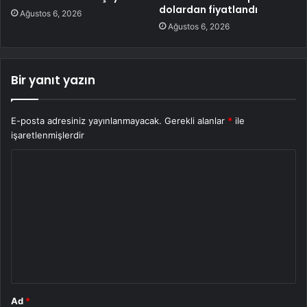
dolardan fiyatlandı
Ağustos 6, 2026
Ağustos 6, 2026
Bir yanıt yazın
E-posta adresiniz yayınlanmayacak.
Gerekli alanlar
*
ile
işaretlenmişlerdir
Y
o
r
u
m
*
Ad
*