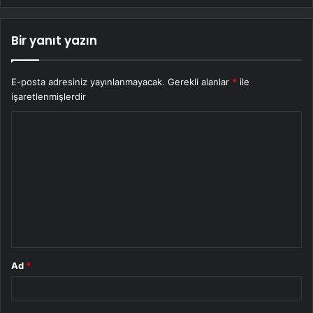
Bir yanıt yazın
E-posta adresiniz yayınlanmayacak.
Gerekli alanlar
*
ile
işaretlenmişlerdir
Y
o
r
u
m
*
Ad
*