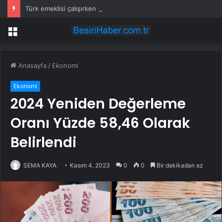
Türk emeklisi çalışırken ölüyor
Menü
Anasayfa
/
Ekonomi
Ekonomi
2024 Yeniden Değerleme
Oranı Yüzde 58,46 Olarak
Belirlendi
SEMA KAYA
Kasım 4, 2023
0
0
Bir dakikadan az