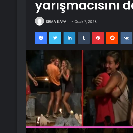
yarışmacısını d
SEMA KAYA
Ocak 7, 2023
Facebook
Twitter
LinkedIn
Tumblr
Pinterest
Reddit