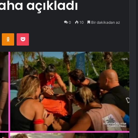
aha açıkladı
0
10
Bir dakikadan az
VKontakte
Odnoklassniki
Pocket