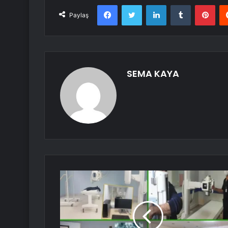
Facebook
Twitter
LinkedIn
Tumblr
Pint
Paylaş
SEMA KAYA