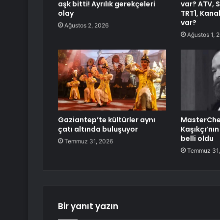
aşk bitti! Ayrılık gerekçeleri
var? ATV, 
olay
TRT1, Kanal
var?
Ağustos 2, 2026
Ağustos 1, 
Gaziantep’te kültürler aynı
MasterChe
çatı altında buluşuyor
Kaşıkçı’nı
belli oldu
Temmuz 31, 2026
Temmuz 31,
Bir yanıt yazın