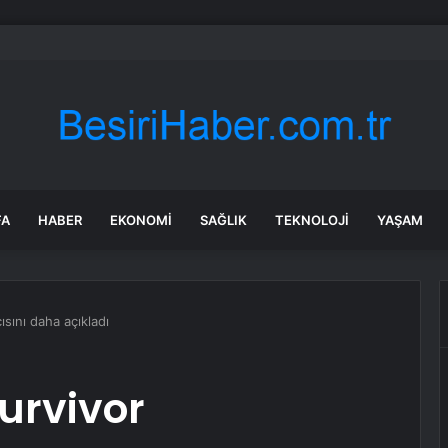
ye Ağır Ticari Araç Satış Sonrası Pazarı 2025’te 2,66 Milyar Dolara Ulaştı
FA
HABER
EKONOMI
SAĞLIK
TEKNOLOJI
YAŞAM
ısını daha açıkladı
Survivor