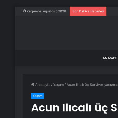
Türki
Perşembe, Ağustos 6 2026
Son Dakika Haberleri
ANASAY
Anasayfa
/
Yaşam
/
Acun Ilıcalı üç Survivor yarışmac
Yaşam
Acun Ilıcalı üç 