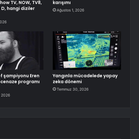
Show TV, NOW, TV8,
karışımı
 D, hangi diziler
Ağustos 1, 2026
2026
f şampiyonu Eren
Yangınla mücadelede yapay
n cenaze programı
zeka dönemi
Temmuz 30, 2026
 2026