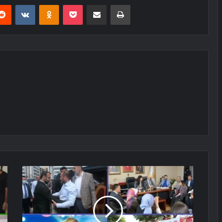
erest
Reddit
VKontakte
Odnoklassniki
Pocket
E-Posta ile paylaş
Yazdır