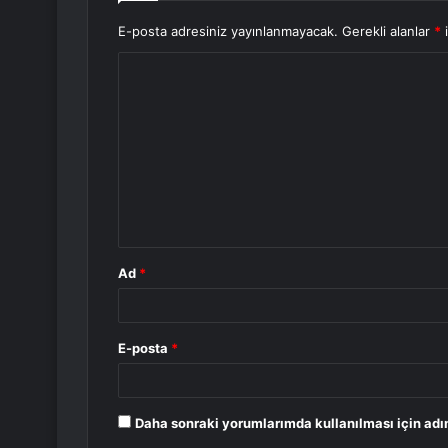
E-posta adresiniz yayınlanmayacak.
Gerekli alanlar
*
i
Y
o
r
u
m
*
Ad
*
E-posta
*
Daha sonraki yorumlarımda kullanılması için adı