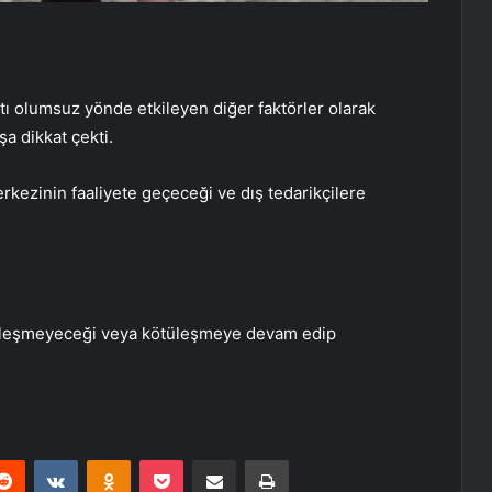
matı olumsuz yönde etkileyen diğer faktörler olarak
a dikkat çekti.
erkezinin faaliyete geçeceği ve dış tedarikçilere
 iyileşmeyeceği veya kötüleşmeye devam edip
erest
Reddit
VKontakte
Odnoklassniki
Pocket
E-Posta ile paylaş
Yazdır