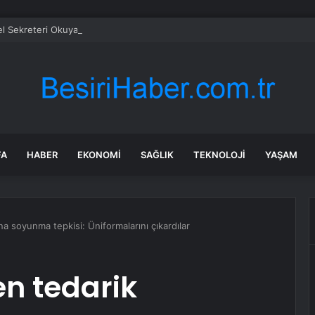
 Sekreteri Okuyan: Erdoğan yeniden aday olmayabilir, AKP’de kavga sert
FA
HABER
EKONOMI
SAĞLIK
TEKNOLOJI
YAŞAM
na soyunma tepkisi: Üniformalarını çıkardılar
n tedarik