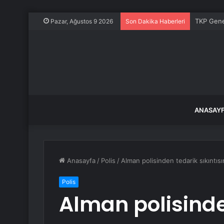
TKP Genel
Pazar, Ağustos 9 2026
Son Dakika Haberleri
ANASAY
Anasayfa
/
Polis
/
Alman polisinden tedarik sıkıntısı
Polis
Alman polisinde