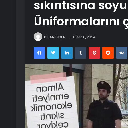
sıkıntısına soy
Üniformalarını ç
DİLAN BİÇER
Nisan 6, 2024
Facebook
Twitter
LinkedIn
Tumblr
Pinterest
Reddit