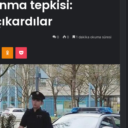
unma tepkisi:
ıkardılar
0
0
1 dakika okuma süresi
VKontakte
Odnoklassniki
Pocket