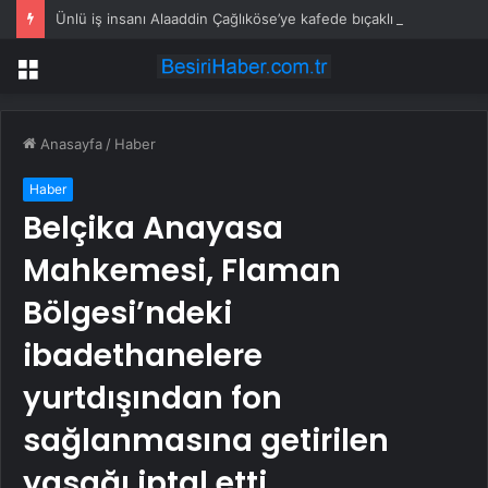
Ünlü iş insanı Alaaddin Çağlıköse’ye kafede bıçaklı saldırının görüntüleri ortaya çıktı
Menü
Anasayfa
/
Haber
Haber
Belçika Anayasa
Mahkemesi, Flaman
Bölgesi’ndeki
ibadethanelere
yurtdışından fon
sağlanmasına getirilen
yasağı iptal etti