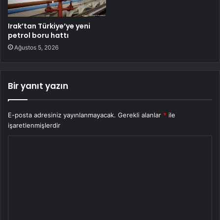
Irak’tan Türkiye’ye yeni
petrol boru hattı
Ağustos 5, 2026
Bir yanıt yazın
E-posta adresiniz yayınlanmayacak.
Gerekli alanlar
*
ile
işaretlenmişlerdir
Y
o
r
u
m
*