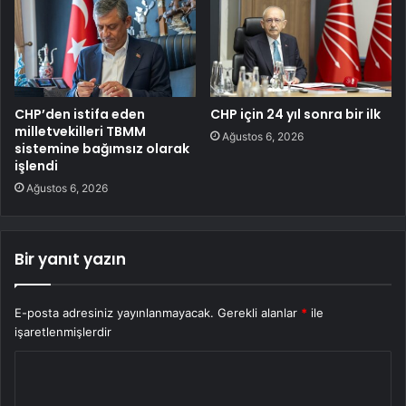
CHP’den istifa eden
CHP için 24 yıl sonra bir ilk
milletvekilleri TBMM
Ağustos 6, 2026
sistemine bağımsız olarak
işlendi
Ağustos 6, 2026
Bir yanıt yazın
E-posta adresiniz yayınlanmayacak.
Gerekli alanlar
*
ile
işaretlenmişlerdir
Y
o