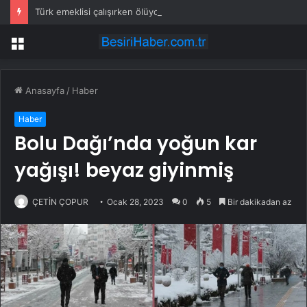
Türk emeklisi çalışırken ölüyor
Menü
Anasayfa
/
Haber
Haber
Bolu Dağı’nda yoğun kar
yağışı! beyaz giyinmiş
ÇETİN ÇOPUR
Ocak 28, 2023
0
5
Bir dakikadan az