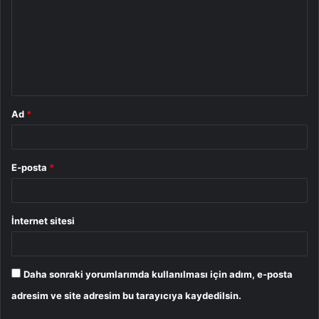
r
u
m
*
Ad
*
E-posta
*
İnternet sitesi
Daha sonraki yorumlarımda kullanılması için adım, e-posta
adresim ve site adresim bu tarayıcıya kaydedilsin.