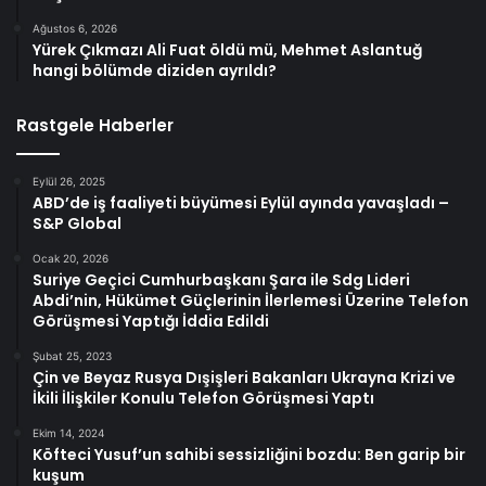
Ağustos 6, 2026
Yürek Çıkmazı Ali Fuat öldü mü, Mehmet Aslantuğ
hangi bölümde diziden ayrıldı?
Rastgele Haberler
Eylül 26, 2025
ABD’de iş faaliyeti büyümesi Eylül ayında yavaşladı –
S&P Global
Ocak 20, 2026
Suriye Geçici Cumhurbaşkanı Şara ile Sdg Lideri
Abdi’nin, Hükümet Güçlerinin İlerlemesi Üzerine Telefon
Görüşmesi Yaptığı İddia Edildi
Şubat 25, 2023
Çin ve Beyaz Rusya Dışişleri Bakanları Ukrayna Krizi ve
İkili İlişkiler Konulu Telefon Görüşmesi Yaptı
Ekim 14, 2024
Köfteci Yusuf’un sahibi sessizliğini bozdu: Ben garip bir
kuşum