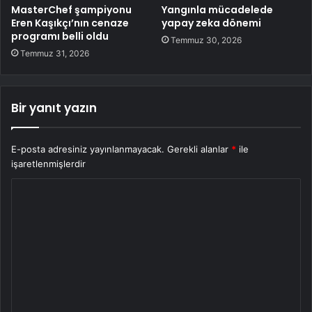
MasterChef şampiyonu
Yangınla mücadelede
Eren Kaşıkçı’nın cenaze
yapay zeka dönemi
programı belli oldu
Temmuz 30, 2026
Temmuz 31, 2026
Bir yanıt yazın
E-posta adresiniz yayınlanmayacak.
Gerekli alanlar
*
ile
işaretlenmişlerdir
Y
o
r
u
m
*