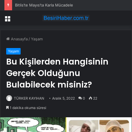
Bitlis’te Mayıs’ta Karla Mücadele
Menü
Anasayfa
/
Yaşam
Yaşam
Bu Kişilerden Hangisinin
Gerçek Olduğunu
Bulabilecek misiniz?
TÜRKER KAYIHAN
Aralık 5, 2022
0
22
1 dakika okuma süresi