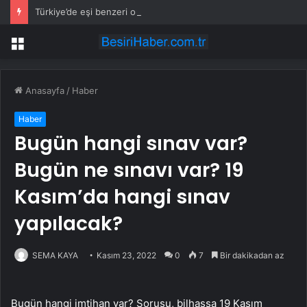
Türkiye’de eşi benzeri olmayan köy: Sadece kale kapısından girişi var
Menü
Anasayfa
/
Haber
Haber
Bugün hangi sınav var?
Bugün ne sınavı var? 19
Kasım’da hangi sınav
yapılacak?
SEMA KAYA
Kasım 23, 2022
0
7
Bir dakikadan az
Bugün hangi imtihan var? Sorusu, bilhassa 19 Kasım