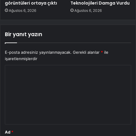
görüntüleri ortaya çıktı
Teknolojileri Damga Vurdu
Ağustos 6, 2026
Ağustos 6, 2026
Bir yanıt yazın
E-posta adresiniz yayınlanmayacak.
Gerekli alanlar
*
ile
işaretlenmişlerdir
Y
o
r
u
m
*
Ad
*