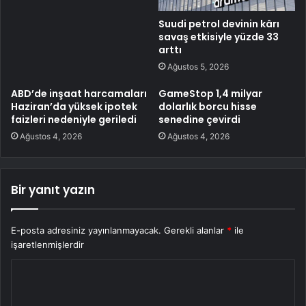
Suudi petrol devinin kârı
savaş etkisiyle yüzde 33
arttı
Ağustos 5, 2026
ABD’de inşaat harcamaları
GameStop 1,4 milyar
Haziran’da yüksek ipotek
dolarlık borcu hisse
faizleri nedeniyle geriledi
senedine çevirdi
Ağustos 4, 2026
Ağustos 4, 2026
Bir yanıt yazın
E-posta adresiniz yayınlanmayacak.
Gerekli alanlar
*
ile
işaretlenmişlerdir
Y
o