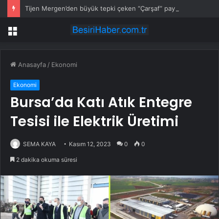
Tijen Mergen’den büyük tepki çeken “Çarşaf” paylaşımı
Menü
Anasayfa
/
Ekonomi
Ekonomi
Bursa’da Katı Atık Entegre
Tesisi ile Elektrik Üretimi
SEMA KAYA
Kasım 12, 2023
0
0
2 dakika okuma süresi