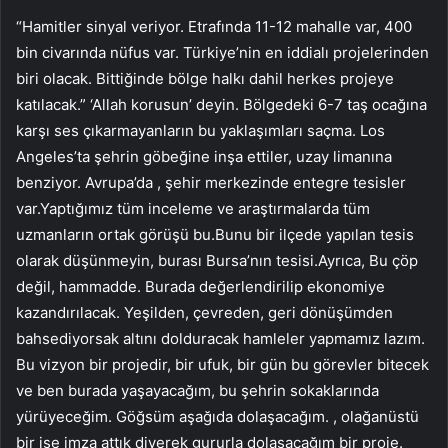
“Hamitler sinyal veriyor. Etrafında 11-12 mahalle var, 400
bin civarında nüfus var. Türkiye’nin en iddialı projelerinden
biri olacak. Bittiğinde bölge halkı dahil herkes projeye
katılacak.” ‘Allah korusun’ deyin. Bölgedeki 6-7 taş ocağına
karşı ses çıkarmayanların bu yaklaşımları saçma. Los
Angeles’ta şehrin göbeğine inşa ettiler, uzay limanına
benziyor. Avrupa’da , şehir merkezinde entegre tesisler
var.Yaptığımız tüm inceleme ve araştırmalarda tüm
uzmanların ortak görüşü bu.Bunu bir ilçede yapılan tesis
olarak düşünmeyin, burası Bursa’nın tesisi.Ayrıca, Bu çöp
değil, hammadde. Burada değerlendirilip ekonomiye
kazandırılacak. Yeşilden, çevreden, geri dönüşümden
bahsediyorsak altını dolduracak hamleler yapmamız lazım.
Bu vizyon bir projedir, bir ufuk, bir gün bu görevler bitecek
ve ben burada yaşayacağım, bu şehrin sokaklarında
yürüyeceğim. Göğsüm aşağıda dolaşacağım. , olağanüstü
bir işe imza attık diyerek gururla dolaşacağım bir proje.