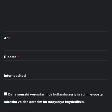
r
u
m
*
Ad
*
E-posta
*
İnternet sitesi
Daha sonraki yorumlarımda kullanılması için adım, e-posta
adresim ve site adresim bu tarayıcıya kaydedilsin.