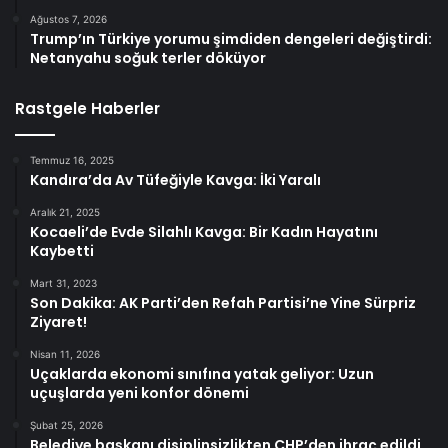
Ağustos 7, 2026
Trump’ın Türkiye yorumu şimdiden dengeleri değiştirdi:
Netanyahu soğuk terler döküyor
Rastgele Haberler
Temmuz 16, 2025
Kandıra’da Av Tüfeğiyle Kavga: İki Yaralı
Aralık 21, 2025
Kocaeli’de Evde Silahlı Kavga: Bir Kadın Hayatını
Kaybetti
Mart 31, 2023
Son Dakika: AK Parti’den Refah Partisi’ne Yine Sürpriz
Ziyaret!
Nisan 11, 2026
Uçaklarda ekonomi sınıfına yatak geliyor: Uzun
uçuşlarda yeni konfor dönemi
Şubat 25, 2026
Belediye başkanı disiplinsizlikten CHP’den ihraç edildi