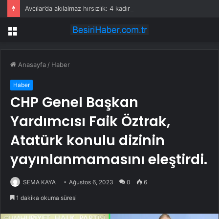
Avcılar’da akılalmaz hırsızlık: 4 kadın 100 kiloluk buzdolabını böyle çaldı
Menü
Anasayfa
/
Haber
Haber
CHP Genel Başkan
Yardımcısı Faik Öztrak,
Atatürk konulu dizinin
yayınlanmamasını eleştirdi.
SEMA KAYA
Ağustos 6, 2023
0
6
1 dakika okuma süresi