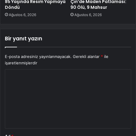
85 Yaşında Resim Yapmaya
Çin’de Maden Patlaması:
Döndü
90 Ölü, 9 Mahsur
Ağustos 6, 2026
Ağustos 6, 2026
Bir yanıt yazın
E-posta adresiniz yayınlanmayacak.
Gerekli alanlar
*
ile
işaretlenmişlerdir
Y
o
r
u
m
*