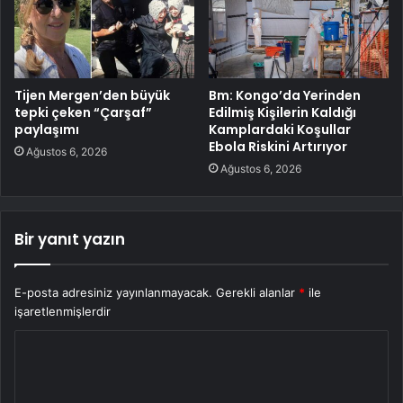
Tijen Mergen’den büyük
Bm: Kongo’da Yerinden
tepki çeken “Çarşaf”
Edilmiş Kişilerin Kaldığı
paylaşımı
Kamplardaki Koşullar
Ebola Riskini Artırıyor
Ağustos 6, 2026
Ağustos 6, 2026
Bir yanıt yazın
E-posta adresiniz yayınlanmayacak.
Gerekli alanlar
*
ile
işaretlenmişlerdir
Y
o
r