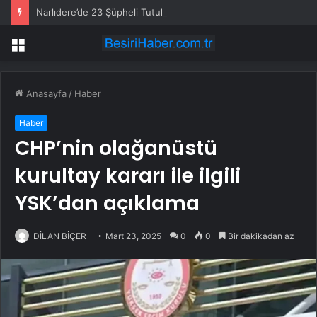
Narlıdere’de 23 Şüpheli Tutuklandı
Menü
Anasayfa
/
Haber
Haber
CHP’nin olağanüstü
kurultay kararı ile ilgili
YSK’dan açıklama
DİLAN BİÇER
Mart 23, 2025
0
0
Bir dakikadan az