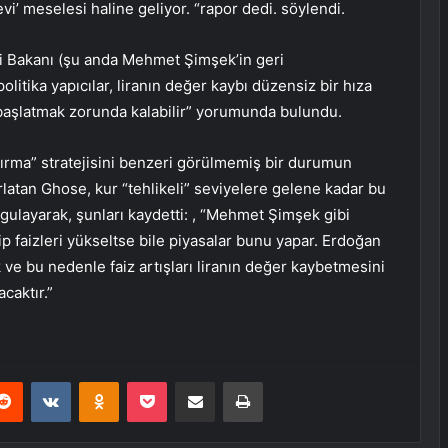
vi’ meselesi haline geliyor. “rapor dedi. söylendi.
 Bakanı (şu anda Mehmet Şimşek’in geri
olitika yapıcılar, liranın değer kaybı düzensiz bir hıza
 başlatmak zorunda kalabilir” yorumunda bulundu.
ırma” stratejisini benzeri görülmemiş bir durumun
ırlatan Ghose, kur “tehlikeli” seviyelere gelene kadar bu
gulayarak, şunları kaydetti: , “Mehmet Şimşek gibi
ip faizleri yükseltse bile piyasalar bunu yapar. Erdoğan
 ve bu nedenle faiz artışları liranın değer kaybetmesini
caktır.”
erest
Reddit
VKontakte
Odnoklassniki
Pocket
E-Posta ile paylaş
Yazdır