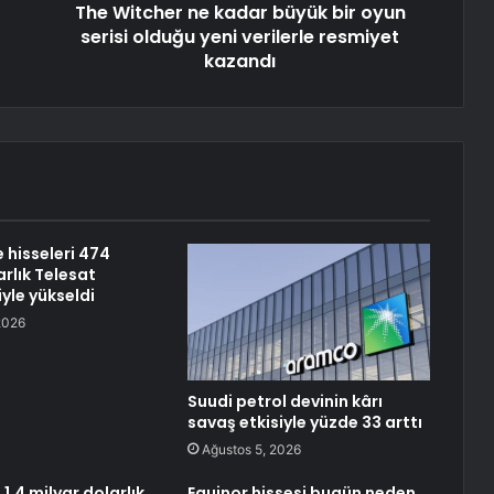
The Witcher ne kadar büyük bir oyun
serisi olduğu yeni verilerle resmiyet
kazandı
hisseleri 474
rlık Telesat
yle yükseldi
2026
Suudi petrol devinin kârı
savaş etkisiyle yüzde 33 arttı
Ağustos 5, 2026
,4 milyar dolarlık
Equinor hissesi bugün neden