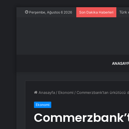
Türk 
Perşembe, Ağustos 6 2026
Son Dakika Haberleri
ANASAY
Anasayfa
/
Ekonomi
/
Commerzbank’tan ürkütücü do
Ekonomi
Commerzbank’t