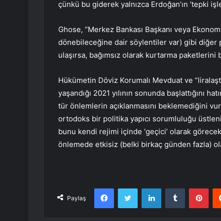
çünkü bu giderek yalnızca Erdoğan’ın ‘tepki işle
Ghose, “Merkez Bankası Başkanı veya Ekonomi
dönebileceğine dair söylentiler var) gibi diğer p
ulaşırsa, bağımsız olarak kurtarma paketlerini
Hükümetin Döviz Korumalı Mevduat ve “liralaşt
yaşandığı 2021 yılının sonunda başlattığını hat
tür önlemlerin açıklanmasını beklemediğini vur
ortodoks bir politika yapıcı sorumluluğu üstlen
bunu kendi rejimi içinde ‘geçici’ olarak görecek
önlemede etkisiz (belki birkaç günden fazla) ola
Facebook
Twitter
LinkedIn
Tumblr
Pint
Paylaş