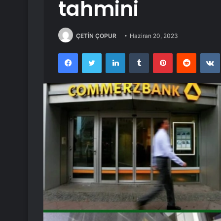
tahmini
ÇETİN ÇOPUR
Haziran 20, 2023
Facebook
Twitter
LinkedIn
Tumblr
Pinterest
Reddit