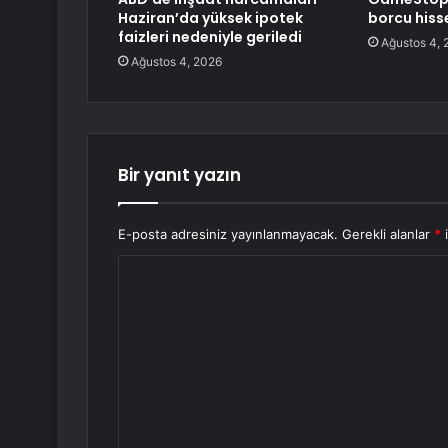
Haziran’da yüksek ipotek
borcu hiss
faizleri nedeniyle geriledi
Ağustos 4, 
Ağustos 4, 2026
Bir yanıt yazın
E-posta adresiniz yayınlanmayacak.
Gerekli alanlar
*
i
Y
o
r
u
m
*