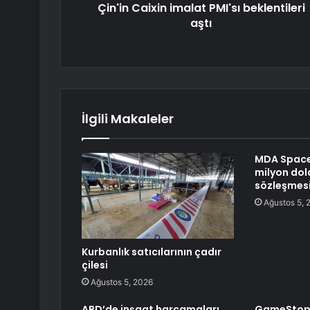
Çin'in Caixin imalat PMI'sı beklentileri
aştı
İlgili Makaleler
MDA Space 
milyon dola
sözleşmesi
Ağustos 5, 
Kurbanlık satıcılarının çadır
çilesi
Ağustos 5, 2026
ABD’de inşaat harcamaları
GameStop 1