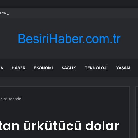
emeklisi çalışırken ölüyor
FA
HABER
EKONOMI
SAĞLIK
TEKNOLOJI
YAŞAM
lar tahmini
an ürkütücü dolar