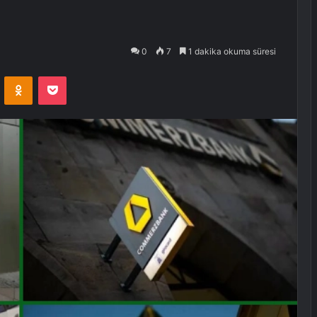
0
7
1 dakika okuma süresi
VKontakte
Odnoklassniki
Pocket