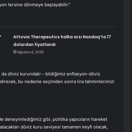
on tersine dönmeye başlayabilir.”
?
Attovia Therapeutics halka arzı Nasdaq’ta 17
dolardan fiyatlandı
Ağustos 6, 2026
da döviz kurundaki – bildiğimiz enflasyon-döviz
ndirecek, bu nedenle seçimden sonra lira tahminlerimizi
e deneyimlediğimiz gibi, politika yapıcıların hareket
lacakları döviz kuru seviyesi tamamen keyfi olacak,