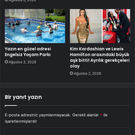
Yazın en güzel adresi
Kim Kardashian ve Lewis
Engelsiz Yaşam Parkı
Hamilton arasındaki büyük
aşk bitti! Ayrılık gerekçeleri
Ağustos 3, 2026
olay
Ağustos 2, 2026
Bir yanıt yazın
E-posta adresiniz yayınlanmayacak.
Gerekli alanlar
*
ile
işaretlenmişlerdir
Y