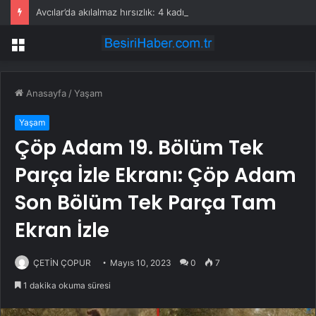
Avcılar’da akılalmaz hırsızlık: 4 kadın 100 kiloluk buzdolabını böyle çaldı
Menü
Anasayfa
/
Yaşam
Yaşam
Çöp Adam 19. Bölüm Tek
Parça İzle Ekranı: Çöp Adam
Son Bölüm Tek Parça Tam
Ekran İzle
ÇETİN ÇOPUR
Mayıs 10, 2023
0
7
1 dakika okuma süresi