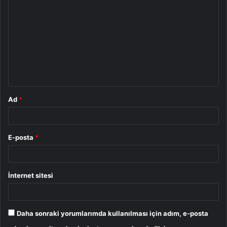
o
r
u
m
*
Ad
*
E-posta
*
İnternet sitesi
Daha sonraki yorumlarımda kullanılması için adım, e-posta