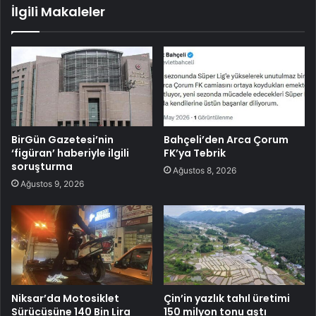
İlgili Makaleler
BirGün Gazetesi’nin
Bahçeli’den Arca Çorum
‘figüran’ haberiyle ilgili
FK’ya Tebrik
soruşturma
Ağustos 8, 2026
Ağustos 9, 2026
Niksar’da Motosiklet
Çin’in yazlık tahıl üretimi
Sürücüsüne 140 Bin Lira
150 milyon tonu aştı