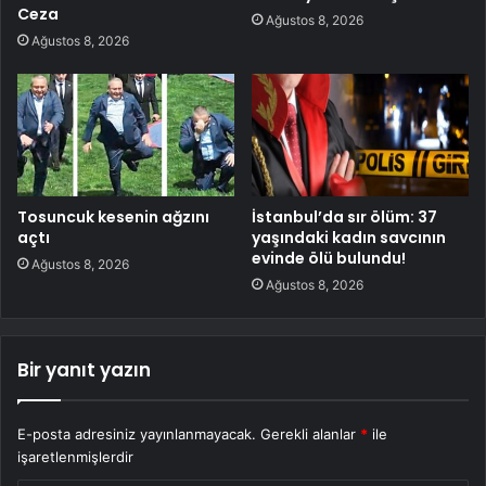
Ceza
Ağustos 8, 2026
Ağustos 8, 2026
Tosuncuk kesenin ağzını
İstanbul’da sır ölüm: 37
açtı
yaşındaki kadın savcının
evinde ölü bulundu!
Ağustos 8, 2026
Ağustos 8, 2026
Bir yanıt yazın
E-posta adresiniz yayınlanmayacak.
Gerekli alanlar
*
ile
işaretlenmişlerdir