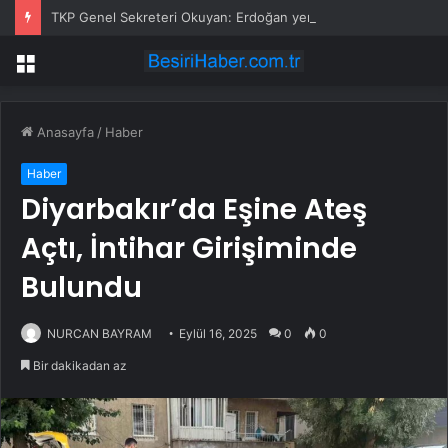
TKP Genel Sekreteri Okuyan: Erdoğan yeniden aday olmayabilir, AKP’de kavga sertleşir
Menü
Anasayfa
/
Haber
Haber
Diyarbakır’da Eşine Ateş
Açtı, İntihar Girişiminde
Bulundu
NURCAN BAYRAM
Eylül 16, 2025
0
0
Bir dakikadan az