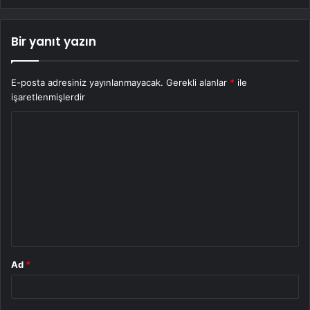
Bir yanıt yazın
E-posta adresiniz yayınlanmayacak.
Gerekli alanlar
*
ile
işaretlenmişlerdir
Y
o
r
u
m
*
Ad
*