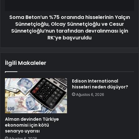
Soma Beton’un %75 oranında hisselerinin Yalçın
Sünnetçioğlu, Olcay Sünnetçioğlu ve Cesur
Sünnetçioğlu’nun tarafından devralınması için
RK’ye başvuruldu
İlgili Makaleler
Edison International
hisseleri neden düşüyor?
Ağustos 6, 2026
Alman devinden Türkiye
ekonomisi için kötü
senaryo uyarısı
Ağustos 6, 2026