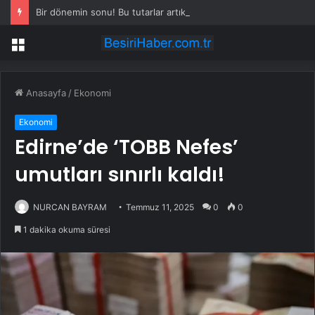
Bir dönemin sonu! Bu tutarlar artık ATM’den çekilemeyecek
Menü
Anasayfa
/
Ekonomi
Ekonomi
Edirne’de ‘TOBB Nefes’
umutları sınırlı kaldı!
NURCAN BAYRAM
Temmuz 11, 2025
0
0
1 dakika okuma süresi