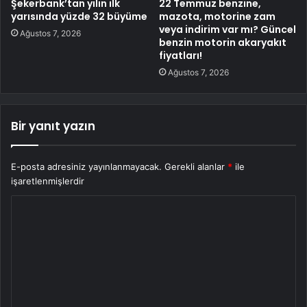
Şekerbank’tan yılın ilk
22 Temmuz benzine,
yarısında yüzde 32 büyüme
mazota, motorine zam
veya indirim var mı? Güncel
Ağustos 7, 2026
benzin motorin akaryakıt
fiyatları!
Ağustos 7, 2026
Bir yanıt yazın
E-posta adresiniz yayınlanmayacak.
Gerekli alanlar
*
ile
işaretlenmişlerdir
Y
o
r
u
m