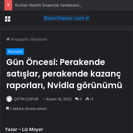
Kurban Kesimi Sırasında Yaralananlar Hastanelik Oldu
Menü
Anasayfa
/
Ekonomi
Ekonomi
Gün Öncesi: Perakende
satışlar, perakende kazanç
raporları, Nvidia görünümü
ÇETİN ÇOPUR
Kasım 16, 2022
0
11
1 dakika okuma süresi
Yazar – Liz Moyer