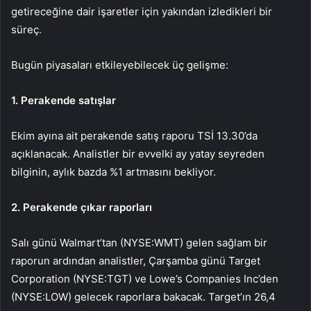
getireceğine dair işaretler için yakından izledikleri bir
süreç.
Bugün piyasaları etkileyebilecek üç gelişme:
1. Perakende satışlar
Ekim ayına ait
perakende satış
raporu TSİ 13.30’da
açıklanacak. Analistler bir evvelki ay yatay seyreden
bilginin, aylık bazda %1 artmasını bekliyor.
2. Perakende çıkar raporları
Salı günü Walmart’tan (NYSE:
WMT
) gelen sağlam bir
raporun ardından analistler, Çarşamba günü
Target
Corporation (NYSE:
TGT
) ve Lowe’s Companies Inc’den
(NYSE:
LOW
) gelecek raporlara bakacak. Target’ın 26,4