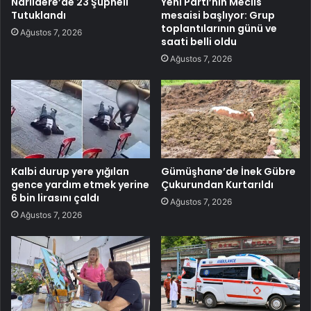
Narlıdere’de 23 Şüpheli
Yeni Parti’nin Meclis
Tutuklandı
mesaisi başlıyor: Grup
toplantılarının günü ve
Ağustos 7, 2026
saati belli oldu
Ağustos 7, 2026
Kalbi durup yere yığılan
Gümüşhane’de İnek Gübre
gence yardım etmek yerine
Çukurundan Kurtarıldı
6 bin lirasını çaldı
Ağustos 7, 2026
Ağustos 7, 2026