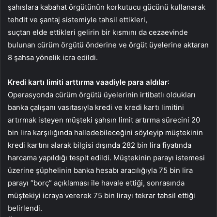
şahıslara kabahat örgütünün korkutucu gücünü kullanarak
tehdit ve şantaj sistemiyle tahsil ettikleri,
suçtan elde ettikleri gelirin bir kısmını da cezaevinde
bulunan cürüm örgütü önderine ve örgüt üyelerine aktaran
8 şahsa yönelik icra edildi.
Kredi kartı limiti arttırma vaadiyle para aldılar
:
Operasyonda cürüm örgütü üyelerinin irtibatlı oldukları
banka çalışanı vasıtasıyla kredi ve kredi kartı limitini
artırmak isteyen müşteki şahsın limit artırma sürecini 20
bin lira karşılığında halledebileceğini söyleyip müştekinin
kredi kartını alarak bilgisi dışında 282 bin lira fiyatında
harcama yapıldığı tespit edildi. Müştekinin parayı istemesi
üzerine şüphelinin banka hesabı aracılığıyla 75 bin lira
parayı “borç” açıklaması ile havale ettiği, sonrasında
müştekiyi icraya vererek 75 bin lirayı tekrar tahsil ettiği
belirlendi.