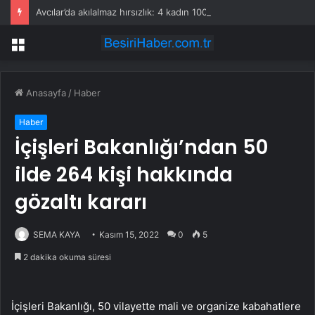
Avcılar’da akılalmaz hırsızlık: 4 kadın 100 kiloluk buzdolabını böyle çaldı
Menü
Anasayfa
/
Haber
Haber
İçişleri Bakanlığı’ndan 50
ilde 264 kişi hakkında
gözaltı kararı
SEMA KAYA
Kasım 15, 2022
0
5
2 dakika okuma süresi
İçişleri Bakanlığı, 50 vilayette mali ve organize kabahatlere