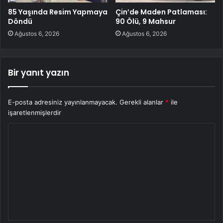
85 Yaşında Resim Yapmaya
Çin’de Maden Patlaması:
Döndü
90 Ölü, 9 Mahsur
Ağustos 6, 2026
Ağustos 6, 2026
Bir yanıt yazın
E-posta adresiniz yayınlanmayacak.
Gerekli alanlar
*
ile
işaretlenmişlerdir
Y
o
r
u
m
*