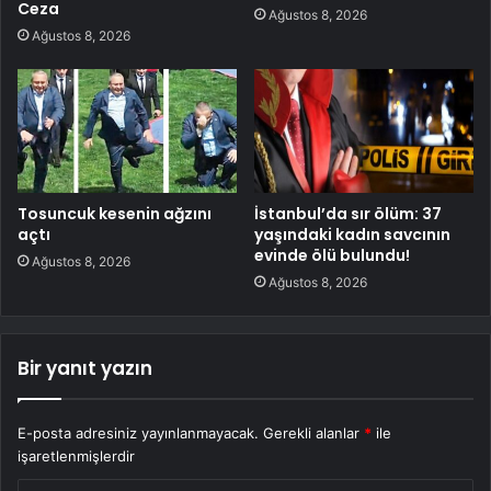
Ceza
Ağustos 8, 2026
Ağustos 8, 2026
Tosuncuk kesenin ağzını
İstanbul’da sır ölüm: 37
açtı
yaşındaki kadın savcının
evinde ölü bulundu!
Ağustos 8, 2026
Ağustos 8, 2026
Bir yanıt yazın
E-posta adresiniz yayınlanmayacak.
Gerekli alanlar
*
ile
işaretlenmişlerdir