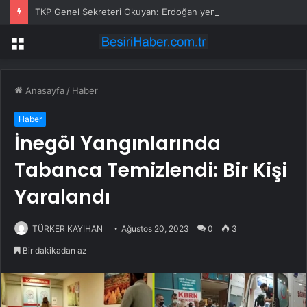
TKP Genel Sekreteri Okuyan: Erdoğan yeniden aday olmayabilir, AKP’de kavga sertleşir
Menü
Anasayfa
/
Haber
Haber
İnegöl Yangınlarında
Tabanca Temizlendi: Bir Kişi
Yaralandı
TÜRKER KAYIHAN
Ağustos 20, 2023
0
3
Bir dakikadan az