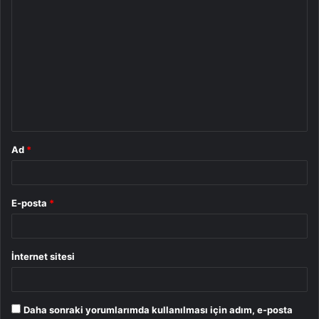
Y
o
r
u
m
*
Ad
*
E-posta
*
İnternet sitesi
Daha sonraki yorumlarımda kullanılması için adım, e-posta