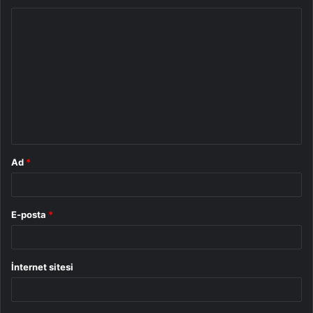
Y
o
r
u
m
*
Ad
*
E-posta
*
İnternet sitesi