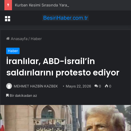
Kurban Kesimi Sırasında Yaralananlar Hastanelik Oldu
Menü
Anasayfa
/
Haber
Haber
İranlılar, ABD-İsrail’in
saldırılarını protesto ediyor
MEHMET HAZBİN KAZBEK
Mayıs 22, 2026
0
0
Bir dakikadan az