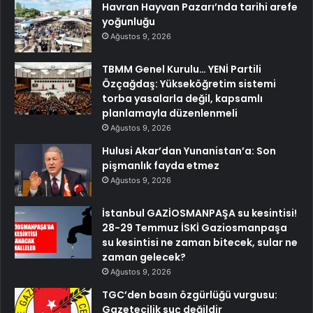
Havran Hayvan Pazarı’nda tarihi arefe
yoğunluğu
Ağustos 9, 2026
TBMM Genel Kurulu… YENİ Partili
Özçağdaş: Yükseköğretim sistemi
torba yasalarla değil, kapsamlı
planlamayla düzenlenmeli
Ağustos 9, 2026
Hulusi Akar’dan Yunanistan’a: Son
pişmanlık fayda etmez
Ağustos 9, 2026
İstanbul GAZİOSMANPAŞA su kesintisi!
28-29 Temmuz İSKİ Gaziosmanpaşa
su kesintisi ne zaman bitecek, sular ne
zaman gelecek?
Ağustos 9, 2026
TGC’den basın özgürlüğü vurgusu:
Gazetecilik suç değildir