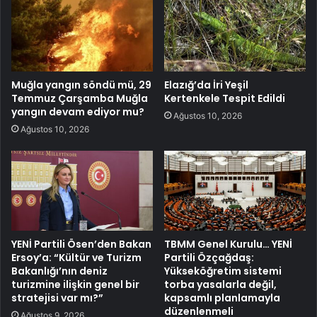
Muğla yangın söndü mü, 29
Elazığ’da İri Yeşil
Temmuz Çarşamba Muğla
Kertenkele Tespit Edildi
yangın devam ediyor mu?
Ağustos 10, 2026
Ağustos 10, 2026
YENİ Partili Ösen’den Bakan
TBMM Genel Kurulu… YENİ
Ersoy’a: “Kültür ve Turizm
Partili Özçağdaş:
Bakanlığı’nın deniz
Yükseköğretim sistemi
turizmine ilişkin genel bir
torba yasalarla değil,
stratejisi var mı?”
kapsamlı planlamayla
düzenlenmeli
Ağustos 9, 2026