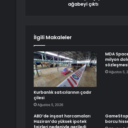
ağabeyi çıktı
İlgili Makaleler
MDA Space 
milyon dola
sözleşmesi
Ağustos 5, 
Kurbanlık satıcılarının çadır
çilesi
Ağustos 5, 2026
ABD’de inşaat harcamaları
GameStop 1
Haziran’da yüksek ipotek
borcu hiss
faizleri nedeniyle geriledi