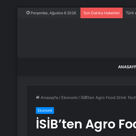
Türk 
Perşembe, Ağustos 6 2026
Son Dakika Haberleri
ANASAY
Anasayfa
/
Ekonomi
/
İSİB’ten Agro Food Drink Tech
Ekonomi
İSİB’ten Agro F