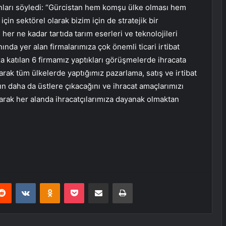
nları söyledi: “Gürcistan hem komşu ülke olması hem
için sektörel olarak bizim için de stratejik bir
er ne kadar tartıda tarım eserleri ve teknolojileri
ında yer alan firmalarımıza çok önemli ticari irtibat
 katılan 6 firmamız yaptıkları görüşmelerde ihracata
rak tüm ülkelerde yaptığımız pazarlama, satış ve irtibat
arın daha da üstlere çıkacağını ve ihracat amaçlarımızı
arak her alanda ihracatçılarımıza dayanak olmaktan
erest
Reddit
VKontakte
Odnoklassniki
Pocket
E-Posta ile paylaş
Yazdır