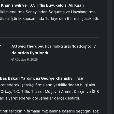
hanishvili ve T.C. Tiflis Büyükelçisi Ali Kaan
a, İklimlendirme Sanayi’nden Soğutma ve Havalandırma
lusal İştirak kapsamında Türkiye’den 6 firma iştirak etti.
?
Attovia Therapeutics halka arzı Nasdaq’ta 17
dolardan fiyatlandı
Ağustos 6, 2026
 Baş Bakan Yardımcısı George Khanishvili
fuar
ret ederek iştirakçi firmaların yetkililerinden bilgi aldı.
n Orbay, T.C. Tiflis Ticaret Müşaviri Ahmet Darçın ve İSİB
arı ziyaret ederek görüşmeler gerçekleştirdi.
irak tertibinin firmalarımız ismine başarılı geçtiğini söz