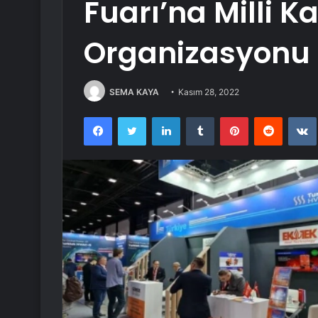
Fuarı’na Milli Ka
Organizasyonu
SEMA KAYA
Kasım 28, 2022
Facebook
Twitter
LinkedIn
Tumblr
Pinterest
Reddit