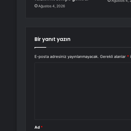
Ağustos 4, 
Ağustos 4, 2026
Bir yanıt yazın
E-posta adresiniz yayınlanmayacak.
Gerekli alanlar
*
i
Y
o
r
u
m
*
Ad
*