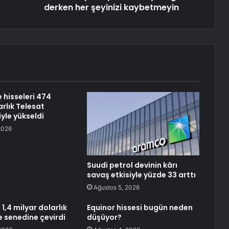
derken her şeyinizi kaybetmeyin
hisseleri 474
rlık Telesat
yle yükseldi
2026
Suudi petrol devinin kârı
savaş etkisiyle yüzde 33 arttı
Ağustos 5, 2026
,4 milyar dolarlık
Equinor hissesi bugün neden
e senedine çevirdi
düşüyor?