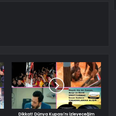
Dikkat! Dünya Kupası'nı izleyeceğim