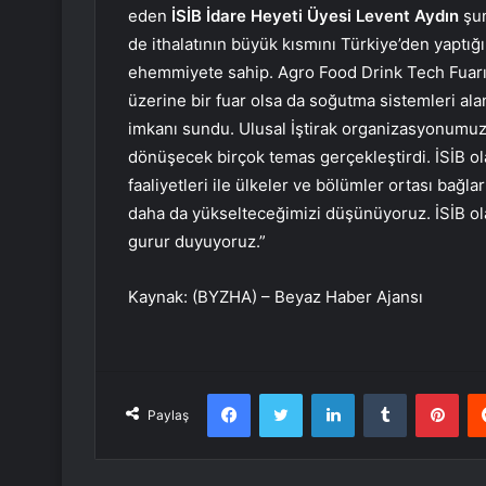
eden
İSİB İdare Heyeti Üyesi Levent Aydın
şu
de ithalatının büyük kısmını Türkiye’den yaptığı 
ehemmiyete sahip. Agro Food Drink Tech Fuarı h
üzerine bir fuar olsa da soğutma sistemleri alan
imkanı sundu. Ulusal İştirak organizasyonumuza
dönüşecek birçok temas gerçekleştirdi. İSİB ola
faaliyetleri ile ülkeler ve bölümler ortası bağl
daha da yükselteceğimizi düşünüyoruz. İSİB ol
gurur duyuyoruz.”
Kaynak: (BYZHA) – Beyaz Haber Ajansı
Facebook
Twitter
LinkedIn
Tumblr
Pint
Paylaş