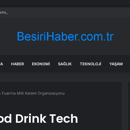
emeklisi çalışırken ölüyor
FA
HABER
EKONOMI
SAĞLIK
TEKNOLOJI
YAŞAM
 Fuarı’na Milli Katılım Organizasyonu
ood Drink Tech