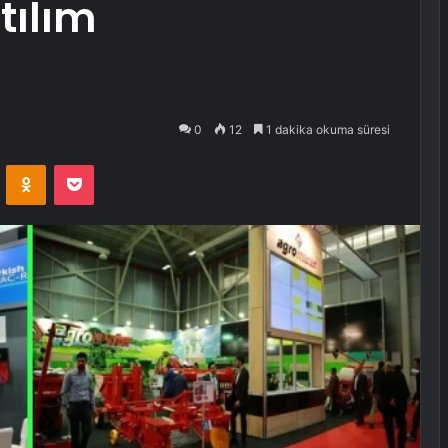
tılım
0
12
1 dakika okuma süresi
VKontakte
Odnoklassniki
Pocket