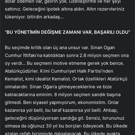
dolar ödemen var, gelirin yok. Özelleştirme ile her şeyi
sattınız. Geleceğini ipotek altına aldın. Altın rezervleriniz
tükeniyor. bitirdin arkadaş…
“BU YÖNETİMİN DEĞİŞME ZAMANI VAR, BAŞARILI OLDU”
Bu seçimde kritik olan üç ana unsur var. Sinan Ogan
Cumhur İttifakı’na katıldıktan sonra 2.8 milyon seçmen ona
oy verdi… Bu seçmeni motive etmeme gerek yok bence.
Atatürkçüdürler. Kimi Cumhuriyet Halk Partisi’nden
Kemalist, kimi idealist Kemalist. Ortak özellikleri Atatürkçü
olmalarıdır. Sinan Oğan’a gitmeyeceklerine ve bize
katılacaklarına eminim. 8 milyon seçmen sandık başına
gitmedi. Ben siyaset yapmıyorum, ekonomistim. Onlar
kazanırsa yol belli, bu taraf kazanırsa yol belli. Ahbap,
geleceğini düşünüyorsan sandığa git. Sensiz, torununuz
olmasa da oğlunuz 30 yıl bu borçları ödeyecek. Bu ülkede
azalan refah biçiminde dalgalanacak. Bu ülkede ayakta