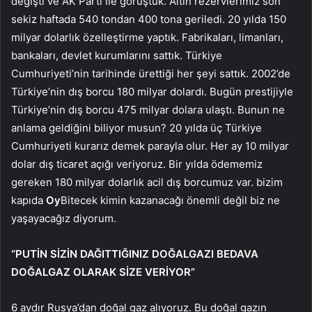
değişti ve AK Parti ile görüştük. Altın rezervlerimiz son
sekiz haftada 540 tondan 400 tona geriledi. 20 yılda 150
milyar dolarlık özelleştirme yaptık. Fabrikaları, limanları,
bankaları, devlet kurumlarını sattık. Türkiye
Cumhuriyeti’nin tarihinde ürettiği her şeyi sattık. 2002’de
Türkiye’nin dış borcu 180 milyar dolardı. Bugün prestijiyle
Türkiye’nin dış borcu 475 milyar dolara ulaştı. Bunun ne
anlama geldiğini biliyor musun? 20 yılda üç Türkiye
Cumhuriyeti kurarız demek parayla olur. Her ay 10 milyar
dolar dış ticaret açığı veriyoruz. Bir yılda ödememiz
gereken 180 milyar dolarlık acil dış borcumuz var. bizim
kapıda
Oy
Bitecek kimin kazanacağı önemli değil biz ne
yaşayacağız diyorum.
“PUTİN SİZİN DAĞITTIĞINIZ DOĞALGAZI BEDAVA
DOĞALGAZ OLARAK SİZE VERİYOR”
6 aydır Rusya’dan doğal gaz alıyoruz. Bu doğal gazın