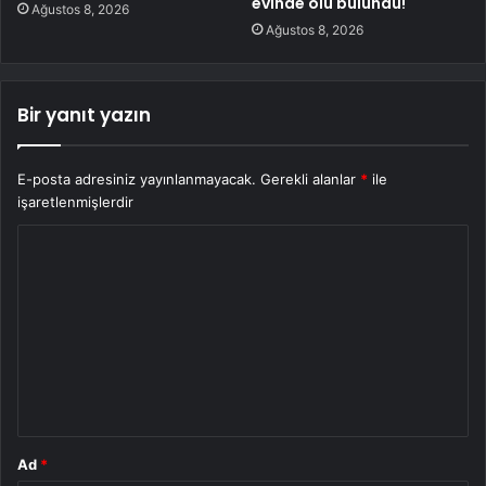
evinde ölü bulundu!
Ağustos 8, 2026
Ağustos 8, 2026
Bir yanıt yazın
E-posta adresiniz yayınlanmayacak.
Gerekli alanlar
*
ile
işaretlenmişlerdir
Y
o
r
u
m
*
Ad
*