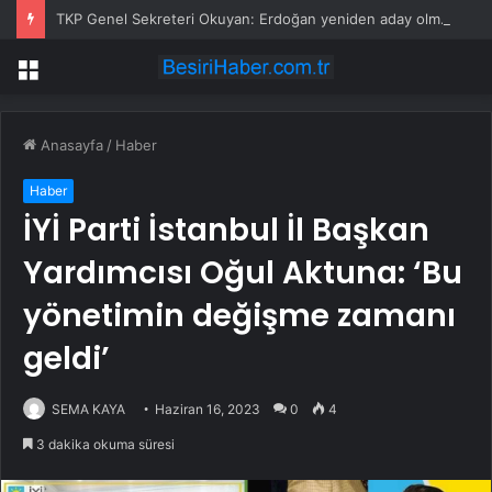
TKP Genel Sekreteri Okuyan: Erdoğan yeniden aday olmayabilir, AKP’de kavga sertleşir
Menü
Anasayfa
/
Haber
Haber
İYİ Parti İstanbul İl Başkan
Yardımcısı Oğul Aktuna: ‘Bu
yönetimin değişme zamanı
geldi’
SEMA KAYA
Haziran 16, 2023
0
4
3 dakika okuma süresi