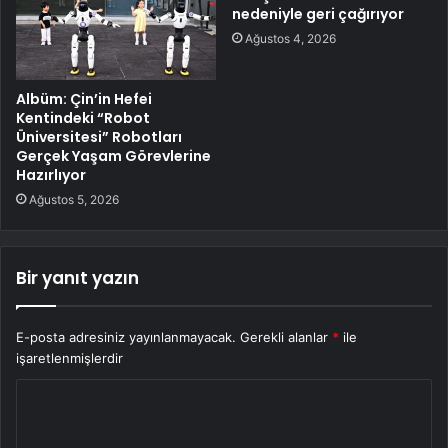
nedeniyle geri çağırıyor
Ağustos 4, 2026
Albüm: Çin’in Hefei
Kentindeki “Robot
Üniversitesi” Robotları
Gerçek Yaşam Görevlerine
Hazırlıyor
Ağustos 5, 2026
Bir yanıt yazın
E-posta adresiniz yayınlanmayacak.
Gerekli alanlar
*
ile
işaretlenmişlerdir
Y
o