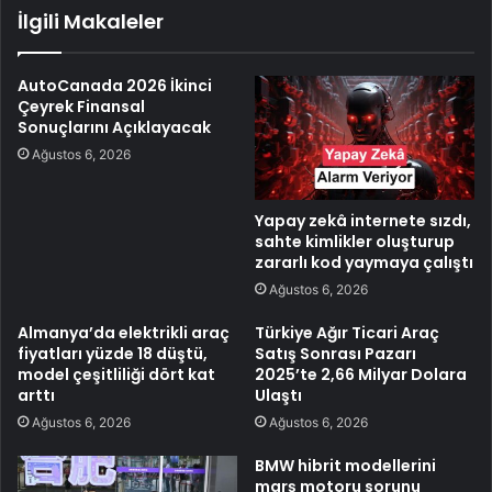
İlgili Makaleler
AutoCanada 2026 İkinci
Çeyrek Finansal
Sonuçlarını Açıklayacak
Ağustos 6, 2026
Yapay zekâ internete sızdı,
sahte kimlikler oluşturup
zararlı kod yaymaya çalıştı
Ağustos 6, 2026
Almanya’da elektrikli araç
Türkiye Ağır Ticari Araç
fiyatları yüzde 18 düştü,
Satış Sonrası Pazarı
model çeşitliliği dört kat
2025’te 2,66 Milyar Dolara
arttı
Ulaştı
Ağustos 6, 2026
Ağustos 6, 2026
BMW hibrit modellerini
marş motoru sorunu