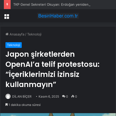
TKP Genel Sekreteri Okuyan: Erdoğan yeniden aday olmayabilir, AKP’de kavga sertleşir
Menü
Anasayfa
/
Teknoloji
Teknoloji
Japon şirketlerden
OpenAI’a telif protestosu:
“İçeriklerimizi izinsiz
kullanmayın”
DİLAN BİÇER
Kasım 6, 2025
0
0
1 dakika okuma süresi