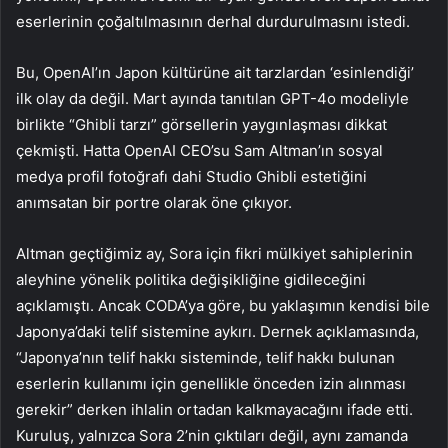
eserlerinin çoğaltılmasının derhal durdurulmasını istedi.
Bu, OpenAI’ın Japon kültürüne ait tarzlardan ‘esinlendiği’
ilk olay da değil. Mart ayında tanıtılan GPT-4o modeliyle
birlikte “Ghibli tarzı” görsellerin yaygınlaşması dikkat
çekmişti. Hatta OpenAI CEO’su Sam Altman’ın sosyal
medya profil fotoğrafı dahi Studio Ghibli estetiğini
anımsatan bir portre olarak öne çıkıyor.
Altman geçtiğimiz ay, Sora için fikri mülkiyet sahiplerinin
aleyhine yönelik politika değişikliğine gidileceğini
açıklamıştı. Ancak CODA’ya göre, bu yaklaşımın kendisi bile
Japonya’daki telif sistemine aykırı. Dernek açıklamasında,
“Japonya’nın telif hakkı sisteminde, telif hakkı bulunan
eserlerin kullanımı için genellikle önceden izin alınması
gerekir” derken ihlalin ortadan kalkmayacağını ifade etti.
Kuruluş, yalnızca Sora 2’nin çıktıları değil, aynı zamanda