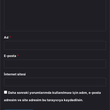
r
u
m
*
Ad
*
E-posta
*
İnternet sitesi
Daha sonraki yorumlarımda kullanılması için adım, e-posta
adresim ve site adresim bu tarayıcıya kaydedilsin.