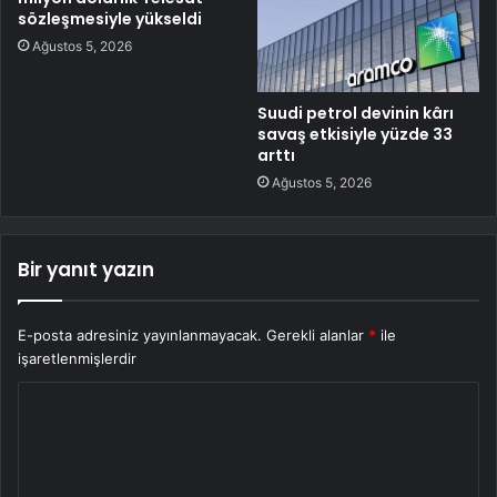
sözleşmesiyle yükseldi
Ağustos 5, 2026
Suudi petrol devinin kârı
savaş etkisiyle yüzde 33
arttı
Ağustos 5, 2026
Bir yanıt yazın
E-posta adresiniz yayınlanmayacak.
Gerekli alanlar
*
ile
işaretlenmişlerdir
Y
o
r