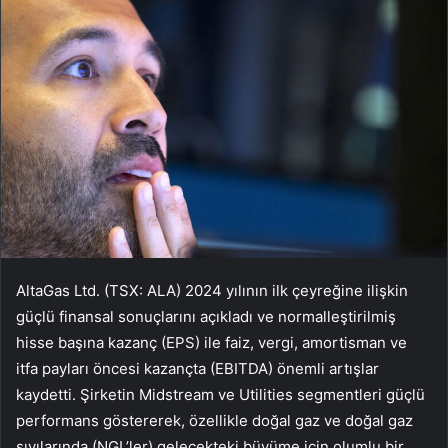
AltaGas Ltd. (TSX: ALA) 2024 yılının ilk çeyreğine ilişkin
güçlü finansal sonuçlarını açıkladı ve normalleştirilmiş
hisse başına kazanç (EPS) ile faiz, vergi, amortisman ve
itfa payları öncesi kazançta (EBITDA) önemli artışlar
kaydetti. Şirketin Midstream ve Utilities segmentleri güçlü
performans göstererek, özellikle doğal gaz ve doğal gaz
sıvılarında (NGL’ler) gelecekteki büyüme için olumlu bir