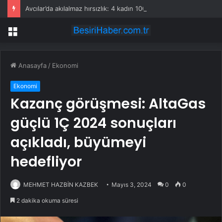
Avcılar’da akılalmaz hırsızlık: 4 kadın 100 kiloluk buzdolabını böyle çaldı
Menü
Anasayfa
/
Ekonomi
Ekonomi
Kazanç görüşmesi: AltaGas
güçlü 1Ç 2024 sonuçları
açıkladı, büyümeyi
hedefliyor
MEHMET HAZBİN KAZBEK
Mayıs 3, 2024
0
0
2 dakika okuma süresi