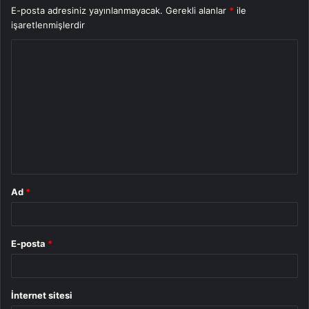
E-posta adresiniz yayınlanmayacak.
Gerekli alanlar
*
ile
işaretlenmişlerdir
Y
o
r
u
m
*
Ad
*
E-posta
*
İnternet sitesi