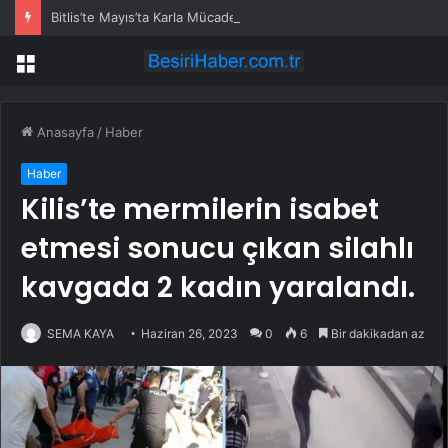
Bitlis’te Mayıs’ta Karla Mücadele
Menü
Anasayfa
/
Haber
Haber
Kilis’te mermilerin isabet
etmesi sonucu çıkan silahlı
kavgada 2 kadın yaralandı.
SEMA KAYA
Haziran 26, 2023
0
6
Bir dakikadan az