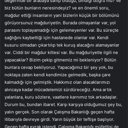
değerinde bir arabaya sahip olduğu, bindiği doğru mu? ve
biz bütün bunların neresindeyiz? ve en önemli soru,
mağdur ettiği insanların yani bizlerin küçük bir bölümünü
görüyorsunuz mağduriyetin. Burada olmayanlar var, yol
parasını toplayamadığı için gelemeyenler var. Bu süreçte
sağlığını kaybettiği için hastanede olanlar var. Kendi
kusuru olmadan çıkartılıp tek kuruş alacağını alamayanlar
var. Ciddi bir mağdur kitlesi var. Bu mağduriyetle ilgili ne
yapacaklar? Bizim çekip gitmemiz mi bekleniyor? Bütün
bunlara cevap bekliyoruz. Yapacağımız bir şey yok, bu
noktaya zaten kendi kendimize gelmedik, başka çare
kalmadığı için gelmiştik. Hakkımız olan alacaklarımızı
alıncaya kadar mücadelemizi sürdüreceğiz. Ama artık
yalanlara, kuru sözlere, vaatlere karnımız tok arkadaşlar.
Durum bu, bundan ibaret. Karşı karşıya olduğumuz şey bu,
yalın gerçek. Son olarak Çalışma Bakanlığı geçen hafta
itibarıyla devreye girdi. Yarın büyük bir teftişe başlıyor.
Geçen hafta evrak istendi. Çalışma Bakanlığı müfettişi de