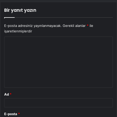
Bir yanıt yazın
E-posta adresiniz yayınlanmayacak.
Gerekli alanlar
*
ile
işaretlenmişlerdir
Y
o
r
u
m
*
Ad
*
E-posta
*