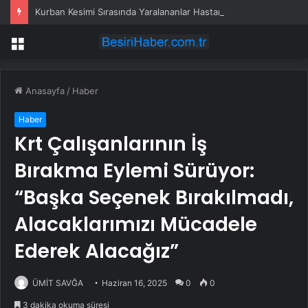
Kurban Kesimi Sırasında Yaralananlar Hastanelik Oldu
Menü
Anasayfa
/
Haber
Haber
Krt Çalışanlarının İş
Bırakma Eylemi Sürüyor:
“Başka Seçenek Bırakılmadı,
Alacaklarımızı Mücadele
Ederek Alacağız”
ÜMİT SAVĞA
Haziran 16, 2025
0
0
3 dakika okuma süresi