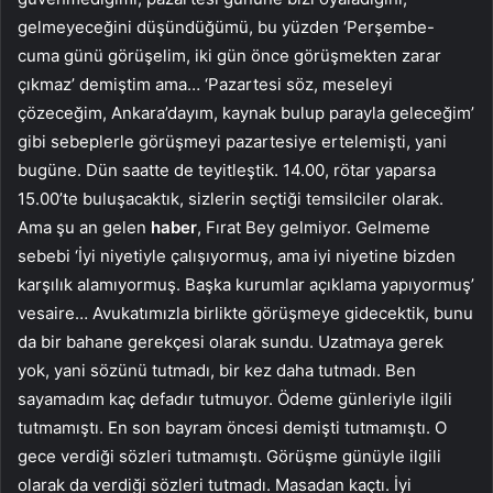
gelmeyeceğini düşündüğümü, bu yüzden ‘Perşembe-
cuma günü görüşelim, iki gün önce görüşmekten zarar
çıkmaz’ demiştim ama… ‘Pazartesi söz, meseleyi
çözeceğim, Ankara’dayım, kaynak bulup parayla geleceğim’
gibi sebeplerle görüşmeyi pazartesiye ertelemişti, yani
bugüne. Dün saatte de teyitleştik. 14.00, rötar yaparsa
15.00’te buluşacaktık, sizlerin seçtiği temsilciler olarak.
Ama şu an gelen
haber
, Fırat Bey gelmiyor. Gelmeme
sebebi ‘İyi niyetiyle çalışıyormuş, ama iyi niyetine bizden
karşılık alamıyormuş. Başka kurumlar açıklama yapıyormuş’
vesaire… Avukatımızla birlikte görüşmeye gidecektik, bunu
da bir bahane gerekçesi olarak sundu. Uzatmaya gerek
yok, yani sözünü tutmadı, bir kez daha tutmadı. Ben
sayamadım kaç defadır tutmuyor. Ödeme günleriyle ilgili
tutmamıştı. En son bayram öncesi demişti tutmamıştı. O
gece verdiği sözleri tutmamıştı. Görüşme günüyle ilgili
olarak da verdiği sözleri tutmadı. Masadan kaçtı. İyi