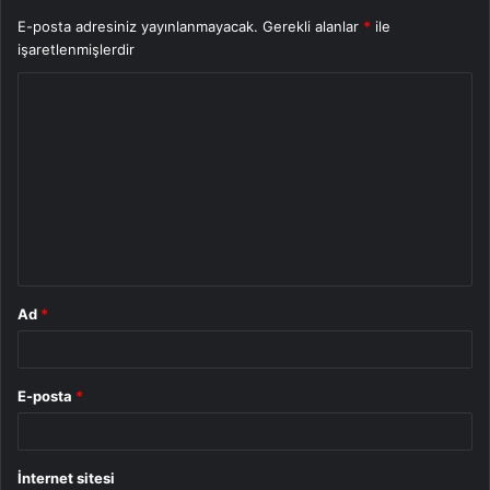
E-posta adresiniz yayınlanmayacak.
Gerekli alanlar
*
ile
işaretlenmişlerdir
Y
o
r
u
m
*
Ad
*
E-posta
*
İnternet sitesi