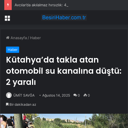
Avcılar’da akılalmaz hırsızlık: 4 kadın 100 kiloluk buzdolabını böyle çaldı
Menü
Anasayfa
/
Haber
Haber
Kütahya’da takla atan
otomobil su kanalına düştü:
2 yaralı
ÜMİT SAVĞA
Ağustos 14, 2025
0
0
Bir dakikadan az