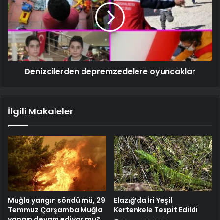
Denizcilerden depremzedelere oyuncaklar
İlgili Makaleler
Muğla yangın söndü mü, 29
Elazığ’da İri Yeşil
Temmuz Çarşamba Muğla
Kertenkele Tespit Edildi
yangın devam ediyor mu?