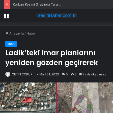
Kurban Kesimi Sırasında Yaralananlar Hastanelik Oldu
Menü
Anasayfa
/
Haber
Haber
Ladik’teki imar planlarını
yeniden gözden geçirerek
ÇETİN ÇOPUR
Mart 31, 2023
0
8
Bir dakikadan az