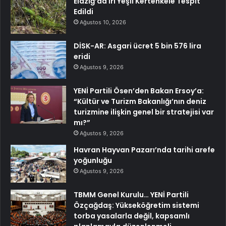
Elazığ’da İri Yeşil Kertenkele Tespit
Edildi
Ağustos 10, 2026
DİSK-AR: Asgari ücret 5 bin 576 lira
eridi
Ağustos 9, 2026
YENİ Partili Ösen’den Bakan Ersoy’a:
“Kültür ve Turizm Bakanlığı’nın deniz
turizmine ilişkin genel bir stratejisi var
mı?”
Ağustos 9, 2026
Havran Hayvan Pazarı’nda tarihi arefe
yoğunluğu
Ağustos 9, 2026
TBMM Genel Kurulu… YENİ Partili
Özçağdaş: Yükseköğretim sistemi
torba yasalarla değil, kapsamlı