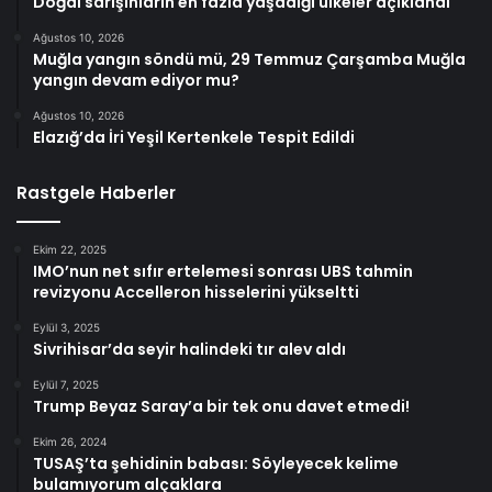
Doğal sarışınların en fazla yaşadığı ülkeler açıklandı
Ağustos 10, 2026
Muğla yangın söndü mü, 29 Temmuz Çarşamba Muğla
yangın devam ediyor mu?
Ağustos 10, 2026
Elazığ’da İri Yeşil Kertenkele Tespit Edildi
Rastgele Haberler
Ekim 22, 2025
IMO’nun net sıfır ertelemesi sonrası UBS tahmin
revizyonu Accelleron hisselerini yükseltti
Eylül 3, 2025
Sivrihisar’da seyir halindeki tır alev aldı
Eylül 7, 2025
Trump Beyaz Saray’a bir tek onu davet etmedi!
Ekim 26, 2024
TUSAŞ’ta şehidinin babası: Söyleyecek kelime
bulamıyorum alçaklara