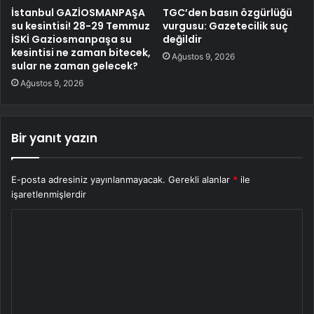
İstanbul GAZİOSMANPAŞA
TGC’den basın özgürlüğü
su kesintisi! 28-29 Temmuz
vurgusu: Gazetecilik suç
İSKİ Gaziosmanpaşa su
değildir
kesintisi ne zaman bitecek,
Ağustos 9, 2026
sular ne zaman gelecek?
Ağustos 9, 2026
Bir yanıt yazın
E-posta adresiniz yayınlanmayacak.
Gerekli alanlar
*
ile
işaretlenmişlerdir
Y
o
r
u
m