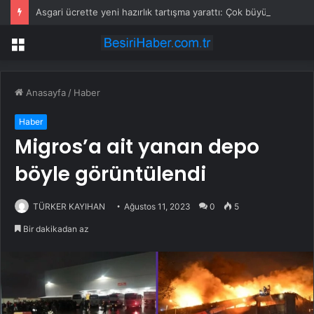
Asgari ücrette yeni hazırlık tartışma yarattı: Çok büyük bir kaosa neden olur
Menü
Anasayfa
/
Haber
Haber
Migros’a ait yanan depo
böyle görüntülendi
TÜRKER KAYIHAN
Ağustos 11, 2023
0
5
Bir dakikadan az