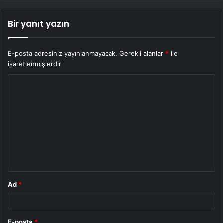
Bir yanıt yazın
E-posta adresiniz yayınlanmayacak.
Gerekli alanlar
*
ile
işaretlenmişlerdir
Y
o
r
u
m
*
Ad
*
E-posta
*