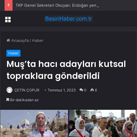
TKP Genel Sekreteri Okuyan: Erdoğan yeniden aday olmayabilir, AKP’de kavga sertleşir
Menü
Anasayfa
/
Haber
Haber
Muş’ta hacı adayları kutsal
topraklara gönderildi
ÇETİN ÇOPUR
Temmuz 1, 2023
0
6
Bir dakikadan az