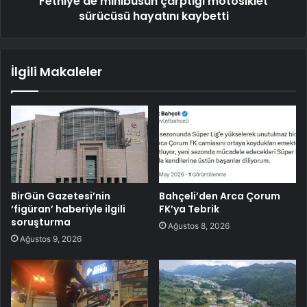
Fethiye'de minibüsün çarptığı motosiklet
sürücüsü hayatını kaybetti
İlgili Makaleler
BirGün Gazetesi’nin
Bahçeli’den Arca Çorum
‘figüran’ haberiyle ilgili
FK’ya Tebrik
soruşturma
Ağustos 8, 2026
Ağustos 9, 2026