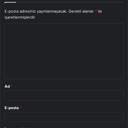
E-posta adresiniz yayınlanmayacak.
Gerekli alanlar
*
ile
işaretlenmişlerdir
Y
o
r
u
m
*
Ad
*
E-posta
*