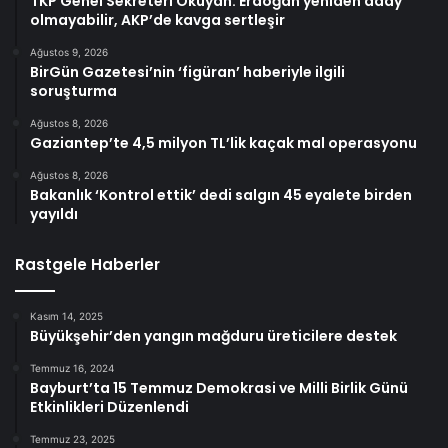
TKP Genel Sekreteri Okuyan: Erdoğan yeniden aday
olmayabilir, AKP’de kavga sertleşir
Ağustos 9, 2026
BirGün Gazetesi’nin ‘figüran’ haberiyle ilgili
soruşturma
Ağustos 8, 2026
Gaziantep’te 4,5 milyon TL’lik kaçak mal operasyonu
Ağustos 8, 2026
Bakanlık ‘Kontrol ettik’ dedi salgın 45 eyalete birden
yayıldı
Rastgele Haberler
Kasım 14, 2025
Büyükşehir’den yangın mağduru üreticilere destek
Temmuz 16, 2024
Bayburt’ta 15 Temmuz Demokrasi ve Milli Birlik Günü
Etkinlikleri Düzenlendi
Temmuz 23, 2025