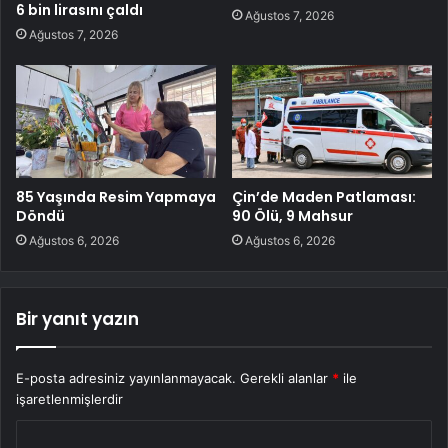
6 bin lirasını çaldı
Ağustos 7, 2026
Ağustos 7, 2026
85 Yaşında Resim Yapmaya
Çin’de Maden Patlaması:
Döndü
90 Ölü, 9 Mahsur
Ağustos 6, 2026
Ağustos 6, 2026
Bir yanıt yazın
E-posta adresiniz yayınlanmayacak.
Gerekli alanlar
*
ile
işaretlenmişlerdir
Y