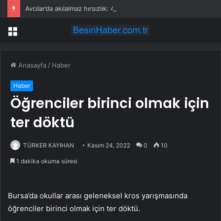
Avcılar’da akılalmaz hırsızlık: 4 kadın 100 kiloluk buzdolabını böyle çaldı
Menü
Anasayfa
/
Haber
Haber
Öğrenciler birinci olmak için
ter döktü
TÜRKER KAYIHAN
Kasım 24, 2022
0
10
1 dakika okuma süresi
Bursa’da okullar arası geleneksel kros yarışmasında
öğrenciler birinci olmak için ter döktü.