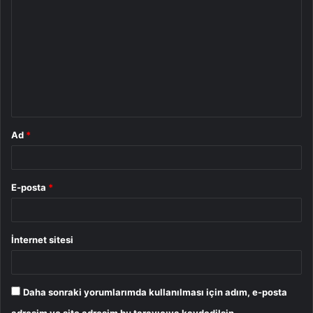
o
r
u
m
*
Ad
*
E-posta
*
İnternet sitesi
Daha sonraki yorumlarımda kullanılması için adım, e-posta
adresim ve site adresim bu tarayıcıya kaydedilsin.