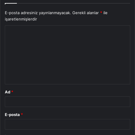
E-posta adresiniz yayınlanmayacak.
Gerekli alanlar
*
ile
işaretlenmişlerdir
Y
o
r
u
m
*
Ad
*
E-posta
*