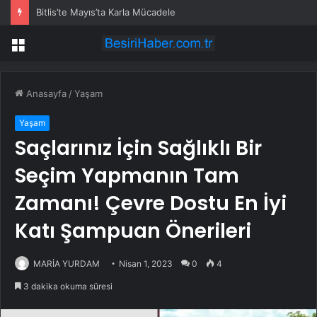
Bitlis’te Mayıs’ta Karla Mücadele
Menü
Anasayfa
/
Yaşam
Yaşam
Saçlarınız İçin Sağlıklı Bir
Seçim Yapmanın Tam
Zamanı! Çevre Dostu En İyi
Katı Şampuan Önerileri
MARİA YURDAM
Nisan 1, 2023
0
4
3 dakika okuma süresi