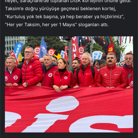
heyet, Saraçhane’de toplanan DİSK kortejinin önüne geldi.
Taksim’e doğru yürüyüşe geçmesi beklenen kortej,
“Kurtuluş yok tek başına, ya hep beraber ya hiçbirimiz”,
“Her yer Taksim, her yer 1 Mayıs” sloganları attı.