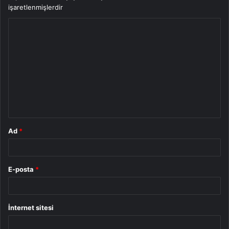
işaretlenmişlerdir
Y
o
r
u
m
*
Ad
*
E-posta
*
İnternet sitesi