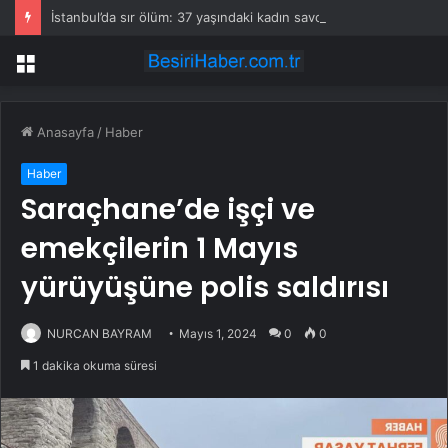
İstanbul’da sır ölüm: 37 yaşındaki kadın savcının evinde ölü bulundu!
Menü
Anasayfa
/
Haber
Haber
Saraçhane’de işçi ve
emekçilerin 1 Mayıs
yürüyüşüne polis saldırısı
NURCAN BAYRAM
Mayıs 1, 2024
0
0
1 dakika okuma süresi