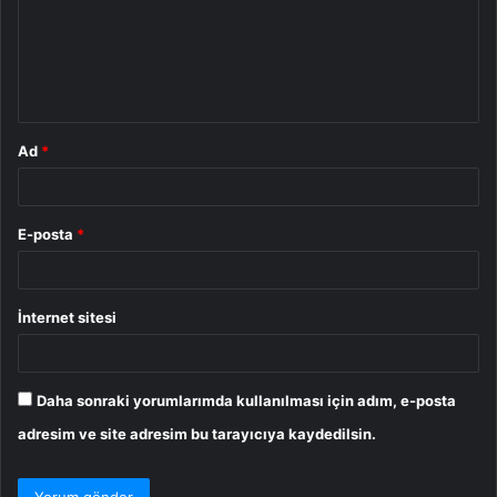
u
m
*
Ad
*
E-posta
*
İnternet sitesi
Daha sonraki yorumlarımda kullanılması için adım, e-posta
adresim ve site adresim bu tarayıcıya kaydedilsin.