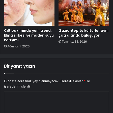
Cilt bakımında yeni trend:
Gaziantep’te kültürler aynı
Elma sirkesi ve maden suyu
çatı altında buluşuyor
karışımı
Temmuz 31, 2026
Ağustos 1, 2026
Bir yanıt yazın
E-posta adresiniz yayınlanmayacak.
Gerekli alanlar
*
ile
işaretlenmişlerdir
Y
o
r