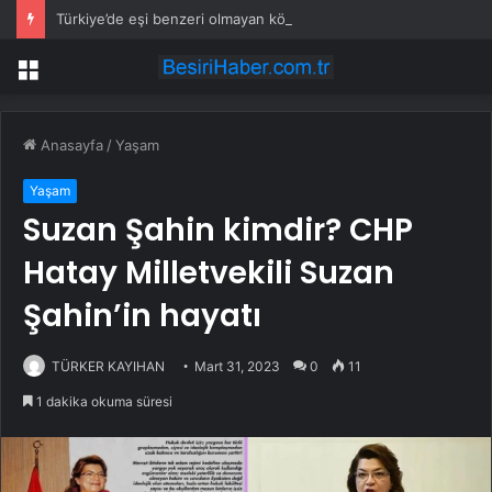
Türkiye’de eşi benzeri olmayan köy: Sadece kale kapısından girişi var
Menü
Anasayfa
/
Yaşam
Yaşam
Suzan Şahin kimdir? CHP
Hatay Milletvekili Suzan
Şahin’in hayatı
TÜRKER KAYIHAN
Mart 31, 2023
0
11
1 dakika okuma süresi