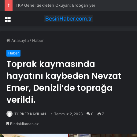
TKP Genel Sekreteri Okuyan: Erdoğan yeniden aday olmayabilir, AKP’de kavga sertleşir
Menü
Anasayfa
/
Haber
Haber
Toprak kaymasında
hayatını kaybeden Nevzat
Emer, Denizli’de toprağa
verildi.
TÜRKER KAYIHAN
Temmuz 2, 2023
0
7
Bir dakikadan az