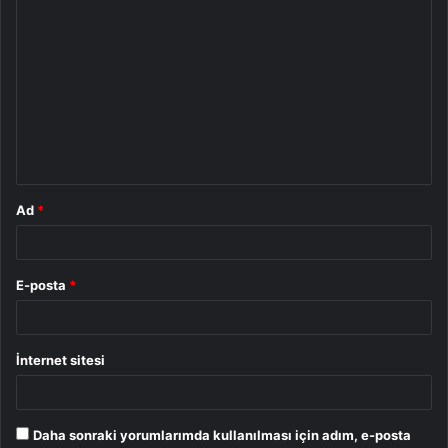
Y
o
r
u
m
*
Ad
*
E-posta
*
İnternet sitesi
Daha sonraki yorumlarımda kullanılması için adım, e-posta