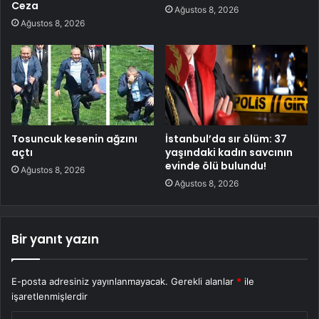
Ceza
Ağustos 8, 2026
Ağustos 8, 2026
Tosuncuk kesenin ağzını
İstanbul’da sır ölüm: 37
açtı
yaşındaki kadın savcının
evinde ölü bulundu!
Ağustos 8, 2026
Ağustos 8, 2026
Bir yanıt yazın
E-posta adresiniz yayınlanmayacak.
Gerekli alanlar
*
ile
işaretlenmişlerdir