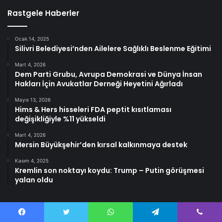
Rastgele Haberler
Ocak 14, 2025
Silivri Belediyesi’nden Ailelere Sağlıklı Beslenme Eğitimi
Mart 4, 2026
Dem Parti Grubu, Avrupa Demokrasi ve Dünya İnsan
Hakları İçin Avukatlar Derneği Heyetini Ağırladı
Mayıs 13, 2026
Hims & Hers hisseleri FDA peptit kısıtlaması
değişikliğiyle %11 yükseldi
Mart 4, 2026
Mersin Büyükşehir’den kırsal kalkınmaya destek
Kasım 4, 2025
Kremlin son noktayı koydu: Trump – Putin görüşmesi
yalan oldu
Facebook
Twitter
WhatsApp
Telegram
Viber