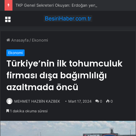
TKP Genel Sekreteri Okuyan: Erdoğan yeniden aday olmayabilir, AKP’de kavga sertleşir
Menü
Anasayfa
/
Ekonomi
Ekonomi
Türkiye’nin ilk tohumculuk
firması dışa bağımlılığı
azaltmada öncü
MEHMET HAZBİN KAZBEK
Mart 17, 2024
0
0
1 dakika okuma süresi