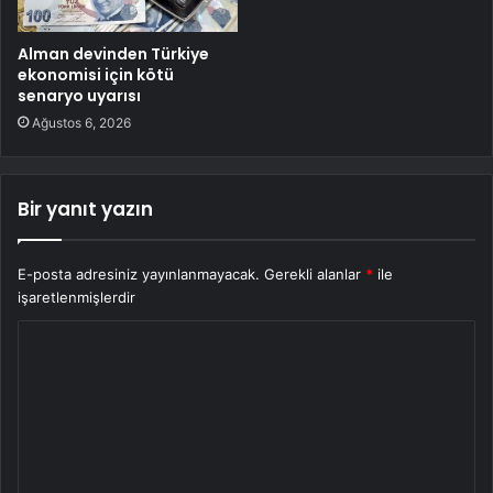
Alman devinden Türkiye
ekonomisi için kötü
senaryo uyarısı
Ağustos 6, 2026
Bir yanıt yazın
E-posta adresiniz yayınlanmayacak.
Gerekli alanlar
*
ile
işaretlenmişlerdir
Y
o
r
u
m