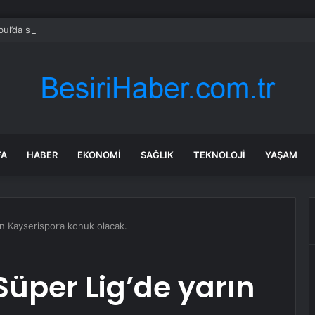
bul’da sır ölüm: 37 yaşındaki kadın savcının evinde ölü bulundu!
FA
HABER
EKONOMI
SAĞLIK
TEKNOLOJI
YAŞAM
n Kayserispor’a konuk olacak.
üper Lig’de yarın