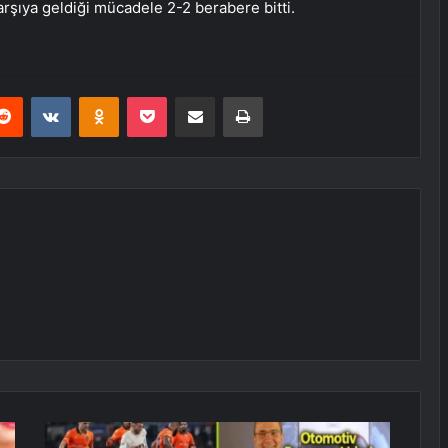
 karşıya geldiği mücadele 2-2 berabere bitti.
erest
Reddit
VKontakte
Odnoklassniki
Pocket
E-Posta ile paylaş
Yazdır