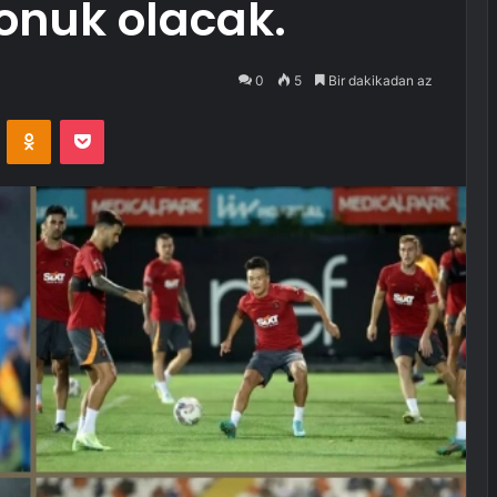
onuk olacak.
0
5
Bir dakikadan az
VKontakte
Odnoklassniki
Pocket