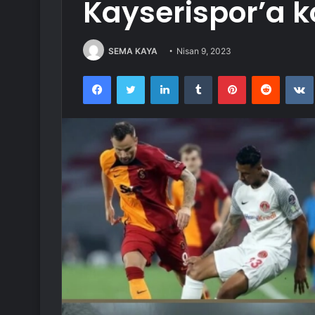
Kayserispor’a k
SEMA KAYA
Nisan 9, 2023
Facebook
Twitter
LinkedIn
Tumblr
Pinterest
Reddit