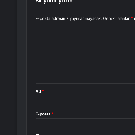
Bir yanıt yazın
E-posta adresiniz yayınlanmayacak.
Gerekli alanlar
*
i
Y
o
r
u
m
*
Ad
*
E-posta
*