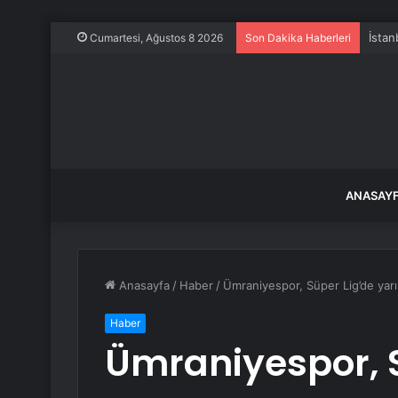
İstan
Cumartesi, Ağustos 8 2026
Son Dakika Haberleri
ANASAY
Anasayfa
/
Haber
/
Ümraniyespor, Süper Lig’de yarı
Haber
Ümraniyespor, S