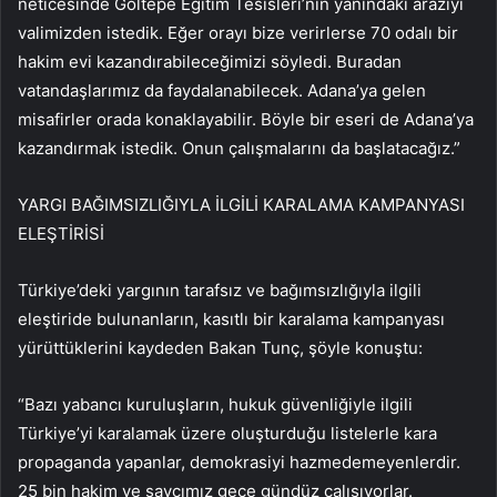
neticesinde Göltepe Eğitim Tesisleri’nin yanındaki araziyi
valimizden istedik. Eğer orayı bize verirlerse 70 odalı bir
hakim evi kazandırabileceğimizi söyledi. Buradan
vatandaşlarımız da faydalanabilecek. Adana’ya gelen
misafirler orada konaklayabilir. Böyle bir eseri de Adana’ya
kazandırmak istedik. Onun çalışmalarını da başlatacağız.”
YARGI BAĞIMSIZLIĞIYLA İLGİLİ KARALAMA KAMPANYASI
ELEŞTİRİSİ
Türkiye’deki yargının tarafsız ve bağımsızlığıyla ilgili
eleştiride bulunanların, kasıtlı bir karalama kampanyası
yürüttüklerini kaydeden Bakan Tunç, şöyle konuştu:
“Bazı yabancı kuruluşların, hukuk güvenliğiyle ilgili
Türkiye’yi karalamak üzere oluşturduğu listelerle kara
propaganda yapanlar, demokrasiyi hazmedemeyenlerdir.
25 bin hakim ve savcımız gece gündüz çalışıyorlar.