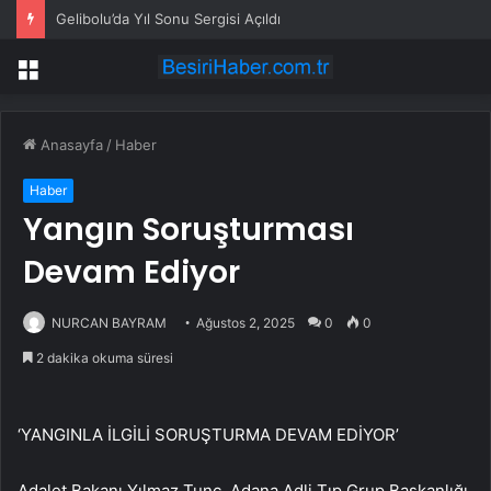
Gelibolu’da Yıl Sonu Sergisi Açıldı
Menü
Anasayfa
/
Haber
Haber
Yangın Soruşturması
Devam Ediyor
NURCAN BAYRAM
Ağustos 2, 2025
0
0
2 dakika okuma süresi
‘YANGINLA İLGİLİ SORUŞTURMA DEVAM EDİYOR’
Adalet Bakanı Yılmaz Tunç, Adana Adli Tıp Grup Başkanlığı