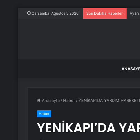
Gelib
Çarşamba, Ağustos 5 2026
Son Dakika Haberleri
ANASAY
Anasayfa
/
Haber
/
YENİKAPI’DA YARDIM HAREKETL
Haber
YENİKAPI’DA YA