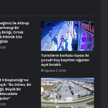
eğimiz ile Ahbap
erhangi Bir
 Birliği, Ortak
k Etkinlik Söz
ildir
2026
Turistlerin korkulu rüyası iki
çocuk! Suç kayıtları ağızları
açık bıraktı
Ağustos 5, 2026
 İl Başkanlığı’na
çık: “Bu Görev, Bir
l, Büyük Bir
 Mücadele
ğudur”
2026