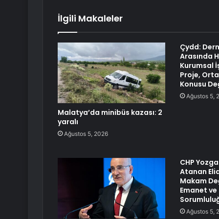
İlgili Makaleler
Çydd: Dern
Arasında H
Kurumsal İş
Proje, Orta
Konusu Değ
Ağustos 5, 
Malatya’da minibüs kazası: 2
yaralı
Ağustos 5, 2026
CHP Yozgat
Atanan Elia
Makam Deği
Emanet ve
Sorumlulu
Ağustos 5, 