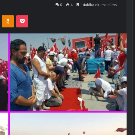
0
4
1 dakika okuma süresi
VKontakte
Odnoklassniki
Pocket