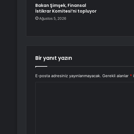
Bakan Şimşek, Finansal
İstikrar Komitesi’ni topluyor
Ağustos 5, 2026
Bir yanıt yazın
E-posta adresiniz yayınlanmayacak.
Gerekli alanlar
*
i
Y
o
r
u
m
*