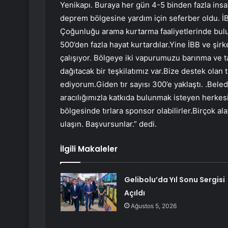
Yenikapı. Buraya her gün 4-5 binden fazla ins
deprem bölgesine yardım için seferber oldu. İBB
Çoğunluğu arama kurtarma faaliyetlerinde bulu
500’den fazla hayat kurtardılar.Yine İBB ve şir
çalışıyor. Bölgeye iki vapurumuzu barınma ve 
dağıtacak bir teşkilatımız var.Bize destek olan
ediyorum.Giden tır sayısı 300’e yaklaştı. .Bele
aracılığımızla katkıda bulunmak isteyen herke
bölgesinde tırlara sponsor olabilirler.Birçok ala
ulaşın. Başvursunlar.” dedi.
İlgili Makaleler
Gelibolu’da Yıl Sonu Sergisi
Açıldı
Ağustos 5, 2026