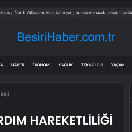
olu’da Yıl Sonu Sergisi Açıldı
FA
HABER
EKONOMI
SAĞLIK
TEKNOLOJI
YAŞAM
İLİĞİ
RDIM HAREKETLİLİĞİ