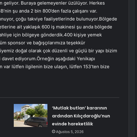
an geliyor. Buraya gelemeyenler üzülüyor. Herkes
’nin şu anda 2 bin 800’den fazla çalışanı var.
nuyor, çoğu takviye faaliyetlerinde bulunuyor.Bölgede
ketlerine ait yaklaşık 600 iş makinesi şu anda bölgede
tahliye için bölgeye gönderdik.400 kişiye yemek
 tüm sponsor ve bağışçılarımıza teşekkür
diyemiz doğal olarak çok düzenli ve güçlü bir yapı bizim
si davet ediyorum.Örneğin aşağıdaki Yenikapı
n var lütfen ilgilenin bize ulaşın, lütfen 153’ten bize
‘Mutlak butlan’ kararının
ardından Kılıçdaroğlu’nun
evinde hareketlilik
Ağustos 5, 2026