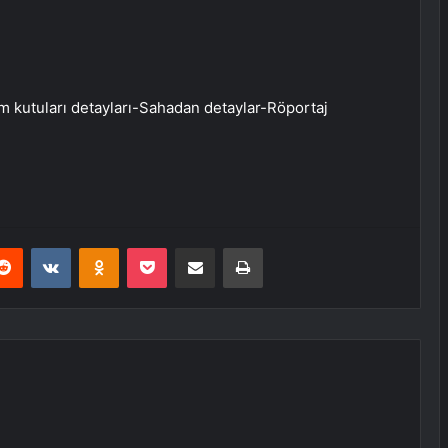
tuları detayları-Sahadan detaylar-Röportaj
erest
Reddit
VKontakte
Odnoklassniki
Pocket
E-Posta ile paylaş
Yazdır