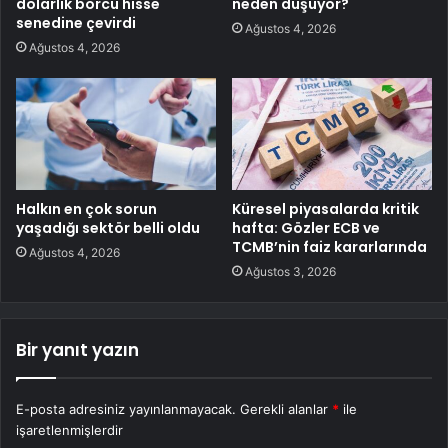
dolarlık borcu hisse
neden düşüyor?
senedine çevirdi
Ağustos 4, 2026
Ağustos 4, 2026
Halkın en çok sorun
Küresel piyasalarda kritik
yaşadığı sektör belli oldu
hafta: Gözler ECB ve
TCMB’nin faiz kararlarında
Ağustos 4, 2026
Ağustos 3, 2026
Bir yanıt yazın
E-posta adresiniz yayınlanmayacak.
Gerekli alanlar
*
ile
işaretlenmişlerdir