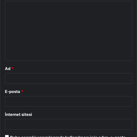
Y
o
r
u
m
*
Ad
*
E-posta
*
İnternet sitesi