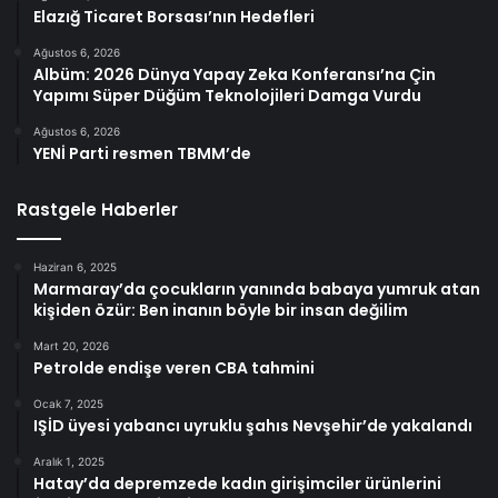
Elazığ Ticaret Borsası’nın Hedefleri
Ağustos 6, 2026
Albüm: 2026 Dünya Yapay Zeka Konferansı’na Çin
Yapımı Süper Düğüm Teknolojileri Damga Vurdu
Ağustos 6, 2026
YENİ Parti resmen TBMM’de
Rastgele Haberler
Haziran 6, 2025
Marmaray’da çocukların yanında babaya yumruk atan
kişiden özür: Ben inanın böyle bir insan değilim
Mart 20, 2026
Petrolde endişe veren CBA tahmini
Ocak 7, 2025
IŞİD üyesi yabancı uyruklu şahıs Nevşehir’de yakalandı
Aralık 1, 2025
Hatay’da depremzede kadın girişimciler ürünlerini