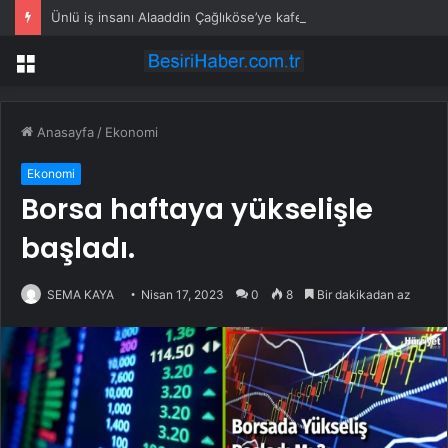
Ünlü iş insanı Alaaddin Çağlıköse’ye kafede bıçaklı saldırının görüntüleri ortaya çıktı
Menü
Anasayfa
/
Ekonomi
Ekonomi
Borsa haftaya yükselişle
başladı.
SEMA KAYA
Nisan 17, 2023
0
8
Bir dakikadan az