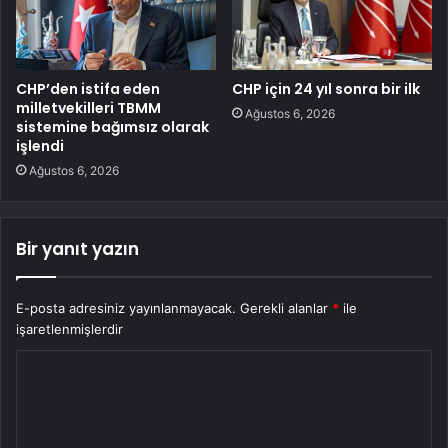
CHP’den istifa eden
CHP için 24 yıl sonra bir ilk
milletvekilleri TBMM
Ağustos 6, 2026
sistemine bağımsız olarak
işlendi
Ağustos 6, 2026
Bir yanıt yazın
E-posta adresiniz yayınlanmayacak.
Gerekli alanlar
*
ile
işaretlenmişlerdir
Y
o
r