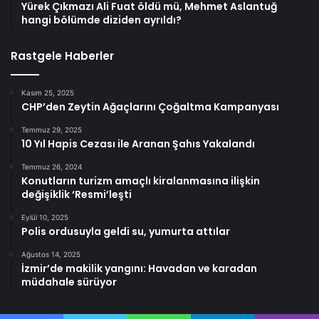
Yürek Çıkmazı Ali Fuat öldü mü, Mehmet Aslantuğ
hangi bölümde diziden ayrıldı?
Rastgele Haberler
Kasım 25, 2025
CHP’den Zeytin Ağaçlarını Çoğaltma Kampanyası
Temmuz 29, 2025
10 Yıl Hapis Cezası ile Aranan Şahıs Yakalandı
Temmuz 26, 2024
Konutların turizm amaçlı kiralanmasına ilişkin
değişiklik ‘Resmi’leşti
Eylül 10, 2025
Polis ordusuyla geldi su, yumurta attılar
Ağustos 14, 2025
İzmir’de makilik yangını: Havadan ve karadan
müdahale sürüyor