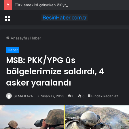
Türk emeklisi çalışırken ölüyor
Menü
Anasayfa
/
Haber
Haber
MSB: PKK/YPG üs
bölgelerimize saldırdı, 4
asker yaralandı
SEMA KAYA
Nisan 17, 2023
0
6
Bir dakikadan az