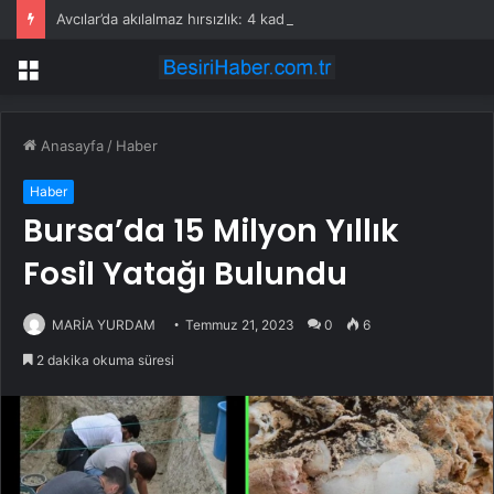
Avcılar’da akılalmaz hırsızlık: 4 kadın 100 kiloluk buzdolabını böyle çaldı
Menü
Anasayfa
/
Haber
Haber
Bursa’da 15 Milyon Yıllık
Fosil Yatağı Bulundu
MARİA YURDAM
Temmuz 21, 2023
0
6
2 dakika okuma süresi