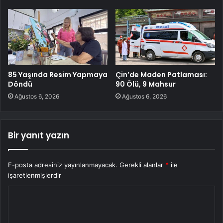
85 Yaşında Resim Yapmaya
Çin’de Maden Patlaması:
Döndü
90 Ölü, 9 Mahsur
Ağustos 6, 2026
Ağustos 6, 2026
Bir yanıt yazın
E-posta adresiniz yayınlanmayacak.
Gerekli alanlar
*
ile
işaretlenmişlerdir
Y
o