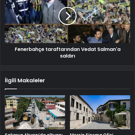
Fenerbahçe taraftarından Vedat Salman'a
saldırı
İlgili Makaleler
Sakarya Akyazı’da altyapı
Mersin Sinema Ofisi