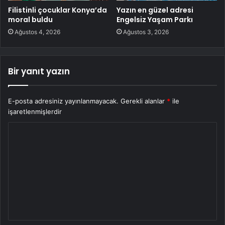
Filistinli çocuklar Konya’da
Yazın en güzel adresi
moral buldu
Engelsiz Yaşam Parkı
Ağustos 4, 2026
Ağustos 3, 2026
Bir yanıt yazın
E-posta adresiniz yayınlanmayacak.
Gerekli alanlar
*
ile
işaretlenmişlerdir
Y
o
r
u
m
*