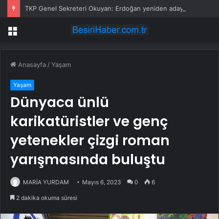
TKP Genel Sekreteri Okuyan: Erdoğan yeniden aday olmayabilir, AKP’de kavga sertleşir
Menü
Anasayfa
/
Yaşam
Yaşam
Dünyaca ünlü
karikatüristler ve genç
yetenekler çizgi roman
yarışmasında buluştu
MARİA YURDAM
Mayıs 6, 2023
0
6
2 dakika okuma süresi