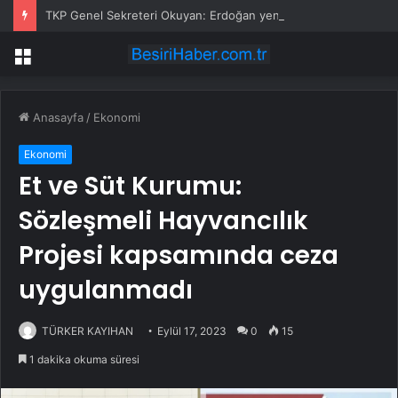
TKP Genel Sekreteri Okuyan: Erdoğan yeniden aday olmayabilir, AKP’de kavga sertleşir
Menü
Anasayfa
/
Ekonomi
Ekonomi
Et ve Süt Kurumu:
Sözleşmeli Hayvancılık
Projesi kapsamında ceza
uygulanmadı
TÜRKER KAYIHAN
Eylül 17, 2023
0
15
1 dakika okuma süresi