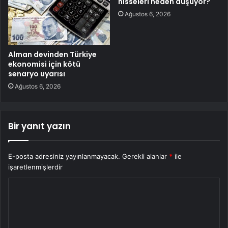
hisseleri neden düşüyor?
Ağustos 6, 2026
Alman devinden Türkiye
ekonomisi için kötü
senaryo uyarısı
Ağustos 6, 2026
Bir yanıt yazın
E-posta adresiniz yayınlanmayacak.
Gerekli alanlar
*
ile
işaretlenmişlerdir
Y
o
r