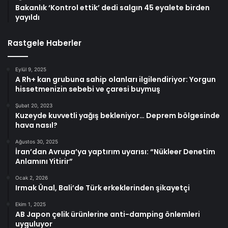
Bakanlık ‘Kontrol ettik’ dedi salgın 45 eyalete birden
yayıldı
Rastgele Haberler
Eylül 9, 2025
A Rh+ kan grubuna sahip olanları ilgilendiriyor: Yorgun
hissetmenizin sebebi ve çaresi buymuş
Şubat 20, 2023
Kuzeyde kuvvetli yağış bekleniyor… Deprem bölgesinde
hava nasıl?
Ağustos 30, 2025
İran’dan Avrupa’ya yaptırım uyarısı: “Nükleer Denetim
Anlamını Yitirir”
Ocak 2, 2026
Irmak Ünal, Bali’de Türk erkeklerinden şikayetçi
Ekim 1, 2025
AB Japon çelik ürünlerine anti-damping önlemleri
uyguluyor