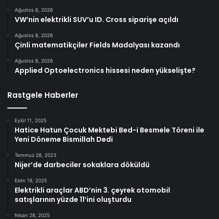
Ağustos 8, 2026
VW’nin elektrikli SUV’u ID. Cross siparişe açıldı
Ağustos 8, 2026
Çinli matematikçiler Fields Madalyası kazandı
Ağustos 8, 2026
Applied Optoelectronics hissesi neden yükselişte?
Rastgele Haberler
Eylül 11, 2025
Hatice Hatun Çocuk Mektebi Bed-i Besmele Töreni ile
Yeni Döneme Bismillah Dedi
Temmuz 28, 2023
Nijer’de darbeciler sokaklara döküldü
Ekim 19, 2025
Elektrikli araçlar ABD’nin 3. çeyrek otomobil
satışlarının yüzde 11’ini oluşturdu
Nisan 28, 2025