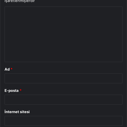
işaretlenmişlerdir
Y
o
r
u
m
*
Ad
*
E-posta
*
İnternet sitesi