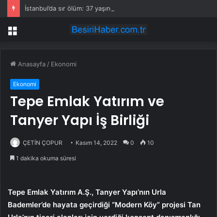
İstanbul’da sır ölüm: 37 yaşındaki kadın savcının evinde ölü bulundu!
Menü
Anasayfa
/
Ekonomi
Ekonomi
Tepe Emlak Yatırım ve
Tanyer Yapı İş Birliği
ÇETİN ÇOPUR
Kasım 14, 2022
0
10
1 dakika okuma süresi
Tepe Emlak Yatırım A.Ş., Tanyer Yapı’nın Urla
Bademler’de hayata geçirdiği “Modern Köy” projesi Tan