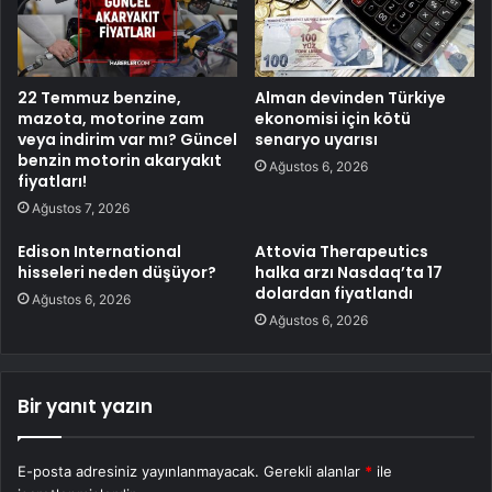
22 Temmuz benzine,
Alman devinden Türkiye
mazota, motorine zam
ekonomisi için kötü
veya indirim var mı? Güncel
senaryo uyarısı
benzin motorin akaryakıt
Ağustos 6, 2026
fiyatları!
Ağustos 7, 2026
Edison International
Attovia Therapeutics
hisseleri neden düşüyor?
halka arzı Nasdaq’ta 17
dolardan fiyatlandı
Ağustos 6, 2026
Ağustos 6, 2026
Bir yanıt yazın
E-posta adresiniz yayınlanmayacak.
Gerekli alanlar
*
ile